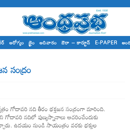
రీర్
ఆరోగ్యం
క్రైం
ఆదివారం
ఔరా – కార్టూన్
E-PAPER
అం
జన సంద్రం
షేత్రం గోదావరి నది తీరం భక్తజన సంద్రంగా మారింది.
ి గోదావరి నదిలో పుణ్యస్నానాలు ఆచరించేందుకు
ివచ్చారు. ఉదయం నుండి సాయంత్రం వరకు భక్తుల