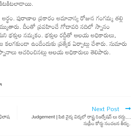
 కిటకిటలాడాయి.
ి అర్థం. పురాణాల ప్రకారం అమావాస్య రోజున గంగమ్మ తల్లి
మ్ముతారు. దీంతో ప్రవహించే గోదావరి నదిలో స్నానం
 భక్తుల నమ్మకం. భక్తుల రద్దీతో ఆలయ అధికారులు,
ులు కలగకుండా ఉండేందుకు ప్రత్యేక ఏర్పాట్లు చేశారు. సుమారు
్యస్నానాలు ఆచరించినట్లు ఆలయ అధికారులు తెలిపారు.
R
Next Post
అభిలాష
Judgement | పిజి వైద్య విద్య‌లో రాష్ట్ర రిజ‌ర్వేష‌న్ లు ర‌ద్దు…
సుప్రీం కోర్టు సంచ‌ల‌న తీర్పు.