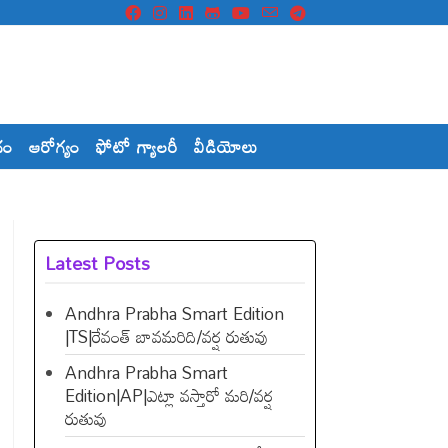
దం
ఆరోగ్యం
ఫోటో గ్యాలరీ
వీడియోలు
Latest Posts
Andhra Prabha Smart Edition
|TS|రేవంత్​ బావమరిది/వర్ష రుతువు
Andhra Prabha Smart
Edition|AP|ఎట్లా వస్తారో మరి/వర్ష
రుతువు