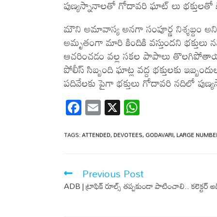
పుణ్యస్నానాలతో గోదావరి ఘాట్ లు భక్తులతో
మౌని అమావాస్య అనగా సంపూర్ణ నిశ్శబ్దం అన
అమృతంగా మారి కిందికి వస్తుందని భక్తులు న
ఆచరించడం వల్ల సకల పాపాలు తొలగిపోతాయని
పోలీస్ సిబ్బంది ఘాట్ల వద్ద భక్తులకు ఇబ్బంద
పదివేలకు పైగా భక్తులు గోదావరి నదిలో పుణ
F
E
X
W
ac
m
h
e
ail
at
TAGS
:
ATTENDED
,
DEVOTEES
,
GODAVARI
,
LARGE NUMBE
b
s
o
A
Previous Post
o
p
ADB | ట్రాఫిక్ రూల్స్ తప్పకుండా పాటించాలి.. కలెక్టర్ 
k
p