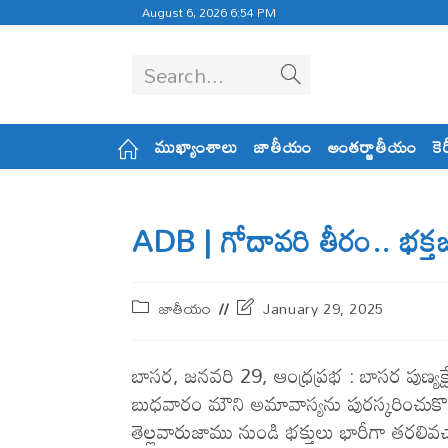
August 6, 2026 6:54 PM
Search...
ముఖ్యాంశాలు
జాతీయం
అంతర్జాతీయం
కె
ADB | గోదావరి తీరం.. భక్త
జాతీయం
January 29, 2025
బాసర, జనవరి 29, ఆంధ్రప్రభ : బాసర పుణ్యక్
బుధవారం మౌని అమావాస్యను పురస్కరించుకొన
తెల్లవారుజాము నుండి భక్తులు భారీగా తరల