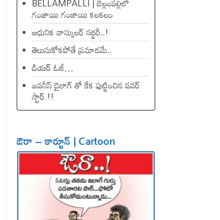
BELLAMPALLI | బెల్లంపల్లిలో
గంజాయి గంజాయి కలకలం
ఆధునిక వాస్కులర్ సర్జరీ..!
తెలుసుకోకపోతే ప్రమాదమే..
డియ‌ర్ ఓజీ…
జపనీస్ డైలాగ్ తో కేక పుట్టించిన ప‌వ‌ర్
స్టార్ !!
ఔరా – కార్టూన్ | Cartoon