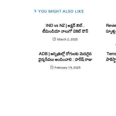
YOU MIGHT ALSO LIKE
IND vs NZ | అక్ష‌ర్ ఔట్..
Revie
టీమిండియా నాలుగో వికెట్ డౌన్
స్కూళ్
March 2, 2025
ADB | ఆస్పత్రుల్లో రోగులకు మెరుగైన
Terro
వైద్యసేవలు అందించాలి : హరీష్ రాజు
పాకిస్థా
February 19, 2025