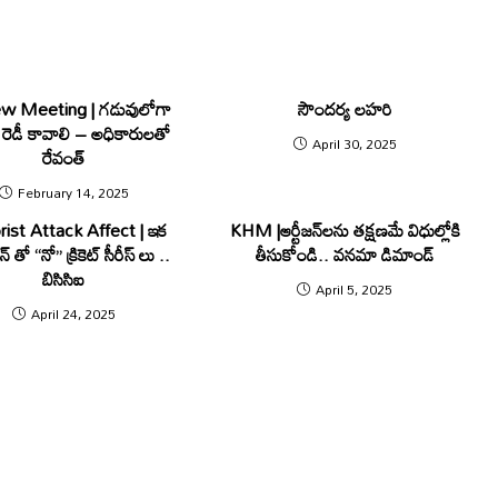
w Meeting | గడువులోగా
సౌందర్య లహరి
లు రెడీ కావాలి – అధికారుల‌తో
April 30, 2025
రేవంత్
February 14, 2025
rist Attack Affect | ఇక
KHM |ఆర్టీజ‌న్‌ల‌ను త‌క్ష‌ణమే విధుల్లోకి
న్ తో “నో” క్రికెట్ సీరీస్ లు ..
తీసుకోండి.. వనమా డిమాండ్
బిసిసిఐ
April 5, 2025
April 24, 2025