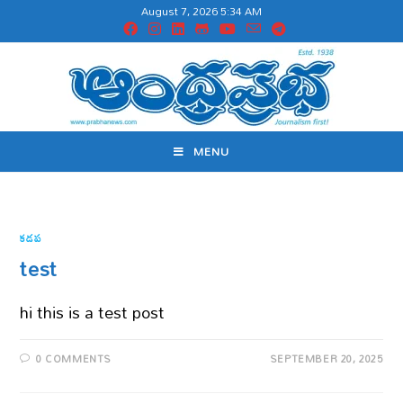
August 7, 2026 5:34 AM
MENU
కడప
test
hi this is a test post
0 COMMENTS
SEPTEMBER 20, 2025