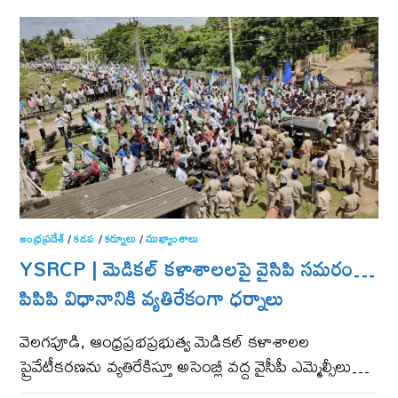
ఆంధ్ర‌ప్ర‌దేశ్
/
కడప
/
కర్నూలు
/
ముఖ్యాంశాలు
YSRCP | మెడిక‌ల్ క‌ళాశాల‌ల‌పై వైసిపి స‌మ‌రం…
పిపిపి విధానానికి వ్య‌తిరేకంగా ధ‌ర్నాలు
వెల‌గ‌పూడి, ఆంధ్ర‌ప్ర‌భప్రభుత్వ మెడికల్ కళాశాలల
ప్రైవేటీకరణను వ్యతిరేకిస్తూ అసెంబ్లీ వద్ద వైసీపీ ఎమ్మెల్సీలు…