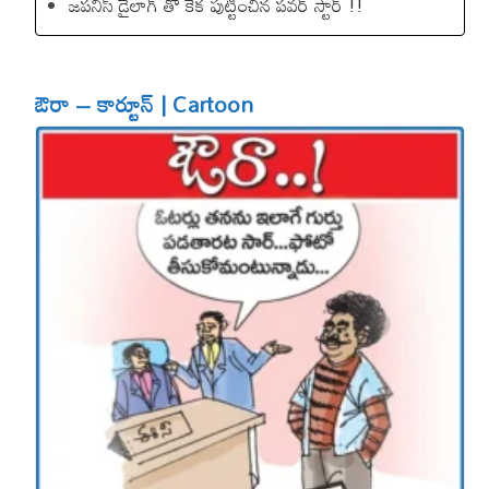
జపనీస్ డైలాగ్ తో కేక పుట్టించిన ప‌వ‌ర్ స్టార్ !!
ఔరా – కార్టూన్ | Cartoon