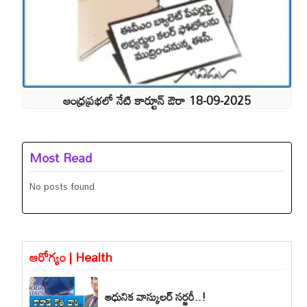
ఆంధ్రప్రభలో నేటి కార్టూన్ ఔరా 18-09-2025
Most Read
No posts found.
ఆరోగ్యం | Health
ఆధునిక వాస్కులర్ సర్జరీ..!