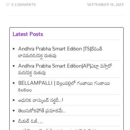
0 COMMENTS
SEPTEMBER 19, 2025
Latest Posts
Andhra Prabha Smart Edition |TS|రేవంత్​
బావమరిది/వర్ష రుతువు
Andhra Prabha Smart Edition|AP|ఎట్లా వస్తారో
మరి/వర్ష రుతువు
BELLAMPALLI | బెల్లంపల్లిలో గంజాయి గంజాయి
కలకలం
ఆధునిక వాస్కులర్ సర్జరీ..!
తెలుసుకోకపోతే ప్రమాదమే..
డియ‌ర్ ఓజీ…