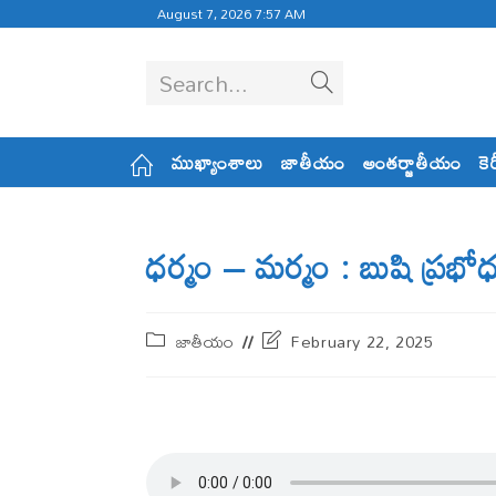
August 7, 2026 7:57 AM
Search...
ముఖ్యాంశాలు
జాతీయం
అంతర్జాతీయం
కె
ధర్మం – మర్మం : బుషి ప్ర
జాతీయం
February 22, 2025