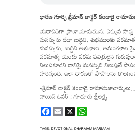
ధారణ గూర్చి శ్రీమాన్‌ డాక్టర్‌ కందాడై రామ
యధావిధిగా ప్రాణాయామమును ఎక్కువ సార్ల
మనస్సును లేదా బుద్ధిని, శుభములకు పరమా
మనస్సును, బుద్ధిని అశుభాలు, అమంగళాల 
పరమాత్మ యందు పరమ పవిత్రులైన గురువులంద
నిలుపకూడని దానిపై మనస్సుని నిలుపుటే పాప
హరిస్తుంది. ఇలా ధారణతో పాపాలను తొలగించ
-శ్రీమాన్‌ డాక్టర్‌ కందాడై రామానుజాచార్యుల
వాయిస్‌ ఓవర్‌ : గూడూరు శ్రీలక్ష్మి
F
E
X
W
ac
m
h
e
ail
at
TAGS
:
DEVOTIONAL
,
DHARMAM MARMAM