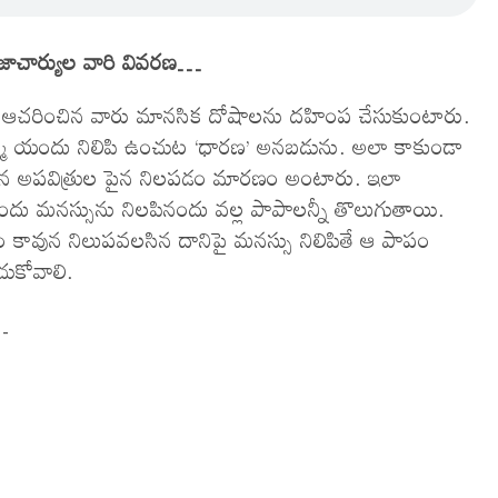
ానుజాచార్యుల వారి వివరణ…
ు ఆచరించిన వారు మానసిక దోషాలను దహింప చేసుకుంటారు.
త్మ యందు నిలిపి ఉంచుట ‘ధారణ’ అనబడును. అలా కాకుండా
పైన అపవిత్రుల పైన నిలపడం మారణం అంటారు. ఇలా
ు మనస్సును నిలపినందు వల్ల పాపాలన్నీ తొలుగుతాయి.
ం కావున నిలుపవలసిన దానిపై మనస్సు నిలిపితే ఆ పాపం
ుకోవాలి.
ు…