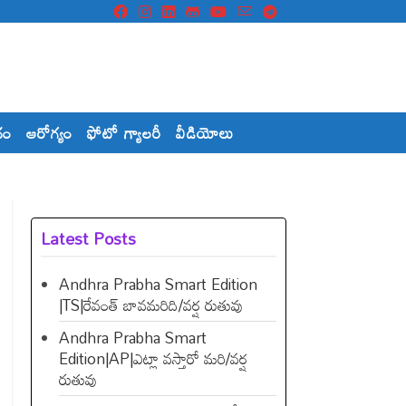
దం
ఆరోగ్యం
ఫోటో గ్యాలరీ
వీడియోలు
Latest Posts
Andhra Prabha Smart Edition
|TS|రేవంత్​ బావమరిది/వర్ష రుతువు
Andhra Prabha Smart
Edition|AP|ఎట్లా వస్తారో మరి/వర్ష
రుతువు