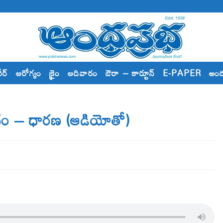
రీర్
ఆరోగ్యం
క్రైం
ఆదివారం
ఔరా – కార్టూన్
E-PAPER
అం
భోధం – ధారణ (ఆడియోతో)