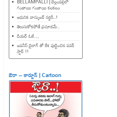
BELLAMPALLI | బెల్లంపల్లిలో
గంజాయి గంజాయి కలకలం
ఆధునిక వాస్కులర్ సర్జరీ..!
తెలుసుకోకపోతే ప్రమాదమే..
డియ‌ర్ ఓజీ…
జపనీస్ డైలాగ్ తో కేక పుట్టించిన ప‌వ‌ర్
స్టార్ !!
ఔరా – కార్టూన్ | Cartoon