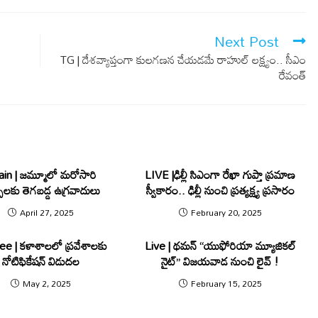
Next Post
TG | దేశవ్యాప్తంగా కుల‌గ‌ణ‌న చేయ‌డ‌మే రాహుల్ ల‌క్ష్యం.. సీఎం
రేవంత్
in | జ‌మ్మూలో మ‌రోసారి
LIVE |ఢిల్లీ సిఎంగా రేఖా గుప్తా ప్రమాణ
ుల‌కు తెగ‌బ‌డ్డ ఉగ్ర‌వాదులు
స్వీకారం.. ఢిల్లీ నుంచి ప్రత్యక్ష్య ప్రసారం
April 27, 2025
February 20, 2025
e | కళాశాలలో ప్రవేశాలకు
Live | థ‌మ‌న్ “యుఫోరియా మ్యూజికల్
నోటిఫికేషన్ విడుదల
నైట్” విజ‌య‌వాడ నుంచి లైవ్ !
May 2, 2025
February 15, 2025