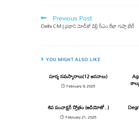
b
s
o
A
Previous Post
o
p
Delhi CM | ప్రధాని మోడీతో ఢిల్లీ సీఎం రేఖా గుప్తా భేటీ
k
p
YOU MIGHT ALSO LIKE
సూర్య నమస్కారాలు(12 ఆసనాలు)
Aga
కాల్ప
February 9, 2025
శివ పంచాక్షరీ స్తోత్రం (ఆడియోతో..)
Degre
February 21, 2025