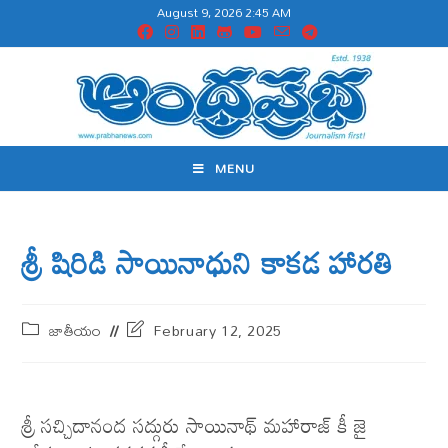
August 9, 2026 2:45 AM
MENU
శ్రీ షిరిడి సాయినాధుని కాకడ హారతి
జాతీయం
February 12, 2025
శ్రీ సచ్చిదానంద సద్గురు సాయినాథ్ మహారాజ్ కీ జై