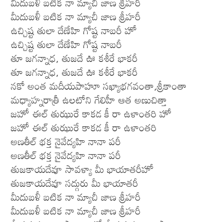
మీదుబళీ బటిక నా మ్యాచీ జాణ శ్రీహరీ
మీదుబళీ బటిక నా మ్యాచీ జాణ శ్రీహరీ
ఉచ్చిష్ట తులా దేణేహి గోష్ట నాబరీ హో
ఉచ్చిష్ట తులా దేణేహి గోష్ట నాబరీ
తూ జగన్నాధ, తుజదే ఊ కశీరే భాకరీ
తూ జగన్నాధ, తుజదే ఊ కశీరే భాకరీ
నకో అంత మదీయపాహూ సఖ్యాభగవంతా,శ్రీకాంతా
మధ్యాహ్నరాత్రీ ఉలటోని గేలిహీ ఆత అణుచిత్తా
జహో ఈల్ తుఝురే కాకడ కీ రా ఉళాంతరి హో
జహో ఈల్ తుఝురే కాకడ కీ రా ఉళాంతరి
అణతీల్ భక్త నైవేద్యహి నానా పరీ
అణతీల్ భక్త నైవేద్యహి నానా పరీ
తుజకాయదేవూ సావళ్యా మీ భాయాతరీహో
తుజకాయదేవూ సద్గురు మీ భాయాతరీ
మీదుబళీ బటిక నా మ్యాచీ జాణ శ్రీహరీ
మీదుబళీ బటిక నా మ్యాచీ జాణ శ్రీహరీ