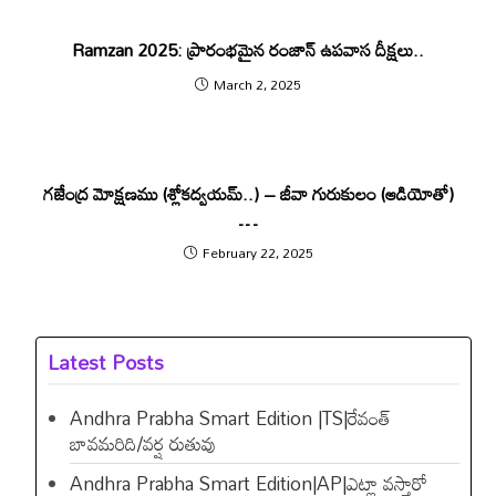
Ramzan 2025: ప్రారంభమైన రంజాన్ ఉపవాస దీక్షలు..
March 2, 2025
గజేంద్ర మోక్షణము (శ్లోకద్వయమ్..) – జీవా గురుకులం (ఆడియోతో)
…
February 22, 2025
Latest Posts
Andhra Prabha Smart Edition |TS|రేవంత్​
బావమరిది/వర్ష రుతువు
Andhra Prabha Smart Edition|AP|ఎట్లా వస్తారో