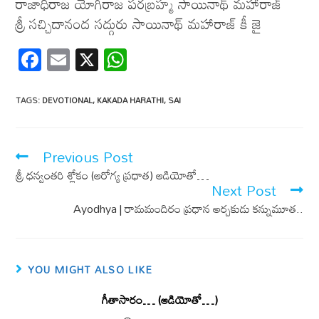
రాజాధిరాజ యోగిరాజ పరబ్రహ్మ సాయినాథ్ మహారాజ్
శ్రీ సచ్చిదానంద సద్గురు సాయినాథ్ మహారాజ్ కీ జై
F
E
X
W
ac
m
h
e
ail
at
TAGS
:
DEVOTIONAL
,
KAKADA HARATHI
,
SAI
b
s
o
A
Previous Post
o
p
శ్రీ ధ‌న్వంత‌రి శ్లోకం (ఆరోగ్య ప్ర‌ధాత‌) ఆడియోతో…
k
p
Next Post
Ayodhya | రామమందిరం ప్రధాన అర్చకుడు కన్నుమూత..
YOU MIGHT ALSO LIKE
గీతాసారం… (ఆడియోతో…)