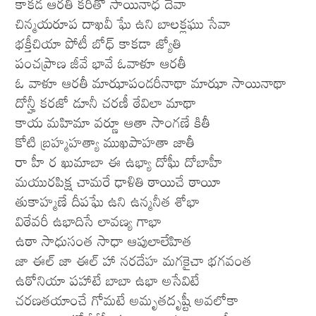
కాకడ ఆరతి కరీతో సాయినాధ దేవా
చిన్మయరూప దాఖవీ ఘే ఉని బాలక్లఘు సేవా
భక్తీచియా పోటీ బోధ్ కాకడా జ్యోతి
పంచప్రాణ జీవే భావే ఓవాళూ ఆరతీ
ఓ వాళూ ఆరతీ మాఝాపండరీనాథా మాఝా సాయినాథా
దోన్హీ కరజో డూనీ చరణీ ఠేవిలా మాథా
కాయ మహిమా వర్ణూ ఆతా సాంగణే కితీ
కోటి బ్రహ్మహత్యా ముఖపాహతా జాతీ
రా హీ ర ఖుమాబా ఈ ఉభ్యా దోఘీ దోబాహీ
మయురపిక్ష చామరే ఢాళితి ఠాయిచే ఠాయీ
తుకాహ్మణే దీపఘే ఉని ఉన్మనీత శోభా
విఠేవరీ ఉభాదిసే లావణ్య గాభా
ఉఠా సాధుసంత సాధా ఆపులాలేహిత
జా ఈల్ జా ఈల్ హా నరదేహ మగకైచా భగవంత
ఉఠోనియా పహాటే బాబా ఉభా అసేవిటే
చరణతయాంచే గోమటే అమృతదృష్టీ అవలోకా