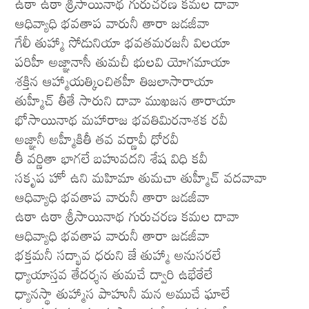
ఉఠా ఉఠా శ్రీసాయినాథ గురుచరణ కమల దావా
ఆధివ్యాధి భవతాప వారునీ తారా జడజీవా
గేలీ తుహ్మా సోడునియా భవతమరజనీ విలయా
పరిహీ అజ్ఞానాసీ తుమచీ భులవి యోగమాయా
శక్తిన ఆహ్మాయత్కించితహీ తిజలాసారాయా
తుహ్మీచ్ తీతే సారుని దావా ముఖజన తారాయా
భోసాయినాథ మహారాజ భవతిమిరనాశక రవీ
అజ్ఞానీ అహ్మీకితీ తవ వర్ణావీ ధోరవీ
తీ వర్ణితా భాగలే బహువదని శేష విధి కవీ
సకృప హో ఉని మహిమా తుమచా తుహ్మీచ్ వదవావా
ఆధివ్యాధి భవతాప వారునీ తారా జడజీవా
ఉఠా ఉఠా శ్రీసాయినాథ గురుచరణ కమల దావా
ఆధివ్యాధి భవతాప వారునీ తారా జడజీవా
భక్తమనీ సద్భావ ధరుని జే తుహ్మా అనుసరలే
ధ్యాయాస్తవ తేదర్శన తుమచే ద్వారి ఉభేఠేలే
ధ్యానస్థా తుహ్మాస పాహునీ మన అముచే ఘాలే