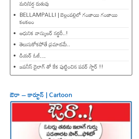
మరి/వర్ష రుతువు
BELLAMPALLI | బెల్లంపల్లిలో గంజాయి గంజాయి
కలకలం
ఆధునిక వాస్కులర్ సర్జరీ..!
తెలుసుకోకపోతే ప్రమాదమే..
డియ‌ర్ ఓజీ…
జపనీస్ డైలాగ్ తో కేక పుట్టించిన ప‌వ‌ర్ స్టార్ !!
ఔరా – కార్టూన్ | Cartoon