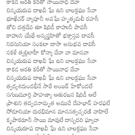
కాకడ ఆరతి కరీతో సాయినాధ దేవా
చిన్మయరుప దాఖవీ ఘే ఉని బాలక్లఘు సేవా
భూఖేచర్ వ్యాపూనీ అవఘే హృత్కమలీ రహసీ
తోచి దత్తదేవ తూ షిరిడీ రాహునీ పావసీ
రాహుని యేథే అన్యస్త్రహితో భక్తాస్తవ దావసీ
నిరసునియా సంకటా దాసా అనుభవ దావిసీ
నకళే త్వల్లిలాహీ కోన్యా దేవా వా మానవా
చిన్మయరుప దాఖవీ ఘే ఉని బాలక్లఘు సేవా
కాకడ ఆరతి కరీతో సాయినాధ దేవా
చిన్మయరుప దాఖవీ ఘే ఉని బాలక్లఘు సేవా
త్వద్యశదుందభీనే సారే అంబర్ హేకోందలే
సగుణమూర్తి పాహణ్యా ఆతురజన షిరిడీ ఆలే
ప్రాశుని తద్వచనామృత అముచే దేహభాన్ హరఫలే
సోడూనియా దురభిమాన మానసత్వచ్చరణి వాహిలే
కృపాకరూనీ సాయి మావులే దాస్పదరి ఘ్యావా
చిన్మయరూప దాఖవీ ఘే ఉని బాలక్లఘు సేవా