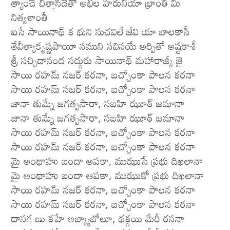
త్యాంచే చిత్తాసిదేతో అభిల హరునియా భ్రాంతి మీ
నిత్యశాంతీ
ఐసే సాయినాథ్ క థుని సుచవిలే జేవి యా బాలకాసీ
తేవీత్యాకృష్ణపాయీ నముని సవినయే అర్పితో అష్టకాశీ
శ్రీ సచ్చిదానంద సద్గురు సాయినాథ్ మహారాజ్కీ జై
సాయి రహమ్ నజర్ కరనా, బచ్చోంకా పాలన కరనా
సాయి రహమ్ నజర్ కరనా, బచ్చోంకా పాలన కరనా
జానా తుమ్నే జగత్పసారా, సబహి ఝూఠ్ జమానా
జానా తుమ్నే జగత్పసారా, సబహి ఝూఠ్ జమానా
సాయి రహమ్ నజర్ కరనా, బచ్చోంకా పాలన కరనా
సాయి రహమ్ నజర్ కరనా, బచ్చోంకా పాలన కరనా
మై అంథాహు బందా ఆపకా, ముఝుసే ప్రభు దిఖలానా
మై అంథాహు బందా ఆపకా, ముఝుకో ప్రభు దిఖలానా
సాయి రహమ్ నజర్ కరనా, బచ్చోంకా పాలన కరనా
సాయి రహమ్ నజర్ కరనా, బచ్చోంకా పాలన కరనా
దాసగ ణు కహే అబ్క్యాబోలూ, థక్గయి మేరీ రసనా