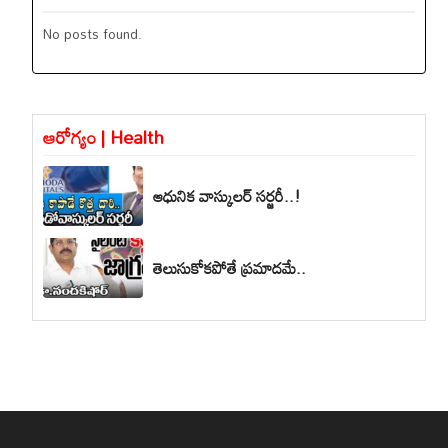
No posts found.
ఆరోగ్యం | Health
ఆధునిక వాస్కులర్ సర్జరీ..!
తెలుసుకోకపోతే ప్రమాదమే..