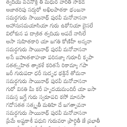
త్వదీయ వచనోక్తి తీ మధుర వారితీ సాకడే
ఆజాతరిపు సద్గురో అఖిలపాతకా భంజనా
సమర్దగురు సాయినాథ్ పురవీ మనోవాసనా
ఆహాసుసమయాసియా గురు ఉఠోనియా బైసలే
విలోకున ప దాశ్రిత త్వదియ ఆపదే నాసిలే
ఆసా సుహితకారి యా జగతి కోణిహీ అన్యనా
సమర్దగురు సాయినాథ్ పురవీ మనోవాసనా
అసే బహుతశాహణా పరినజ్యా గురూచీ కృపా
నతత్స్వహిత త్యాకళే కరితసే రికామ్యా గపా
జరీ గురుపదా ధరీ సుదృఢ భక్తినే తోమనా
సమర్దగురు సాయినాథ్ పురవీ మనోవాసనా
గురో వినతి మీ కరీ హృదయమందిరీ యా బసా
సమస్త జగ్హే గురు స్వరూపచి ఠసో మానసా
గడోసతత సత్కృతీ మతిహి దే జగత్పావనా
సమర్దగురు సాయినాథ్ పురవీ మనోవాసనా
ప్రేమే అష్టకాశీ పఢుని గురువరా ప్రార్థితీ జే ప్రభాతీ