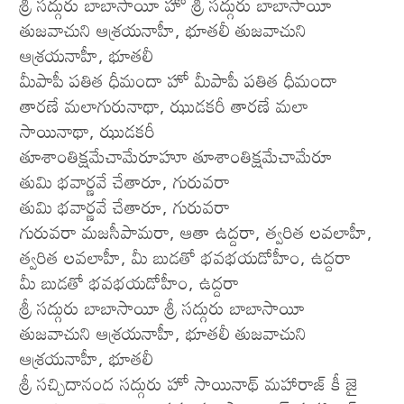
శ్రీ సద్గురు బాబాసాయీ హో శ్రీ సద్గురు బాబాసాయీ
తుజవాచుని ఆశ్రయనాహీ, భూతలీ తుజవాచుని
ఆశ్రయనాహీ, భూతలీ
మీపాపీ పతిత ధీమందా హో మీపాపీ పతిత ధీమందా
తారణే మలాగురునాథా, ఝుడకరీ తారణే మలా
సాయినాథా, ఝుడకరీ
తూశాంతిక్షమేచామేరూహూ తూశాంతిక్షమేచామేరూ
తుమి భవార్ణవే చేతారూ, గురువరా
తుమి భవార్ణవే చేతారూ, గురువరా
గురువరా మజసీపామరా, ఆతా ఉద్దరా, త్వరిత లవలాహీ,
త్వరిత లవలాహీ, మీ బుడతో భవభయడోహీం, ఉద్దరా
మీ బుడతో భవభయడోహీం, ఉద్దరా
శ్రీ సద్గురు బాబాసాయీ శ్రీ సద్గురు బాబాసాయీ
తుజవాచుని ఆశ్రయనాహీ, భూతలీ తుజవాచుని
ఆశ్రయనాహీ, భూతలీ
శ్రీ సచ్చిదానంద సద్గురు హో సాయినాథ్ మహారాజ్ కీ జై