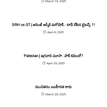
March 10, 2025
SRH vs GT | ఆరెంజ్ ఆర్మీకి మ‌రోషాక్.. టాప్ లేపిన టైట‌న్స్ !!
April 6, 2025
Pakistan | ఉగ్రవాది మూసా..పాక్ కమెండో!
April 29, 2025
మంచితనం బలహీనత కాదు
March 26, 2025