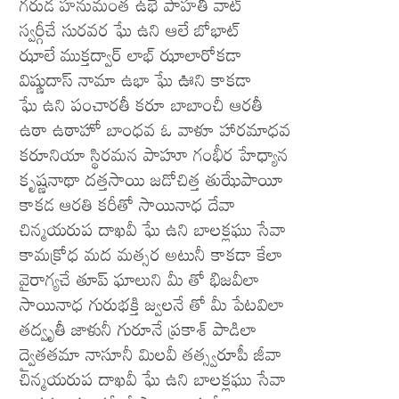
గరుడ హనుమంత ఉభే పాహతీ వాట్
స్వర్గీచే సురవర ఘే ఉని ఆలే బోభాట్
ఝాలే ముక్తద్వార్ లాభ్ ఝాలారోకడా
విష్ణుదాస్ నామా ఉభా ఘే ఊని కాకడా
ఘే ఉని పంచారతీ కరూ బాబాంచీ ఆరతీ
ఉఠా ఉఠాహో బాంధవ ఓ వాళూ హారమాధవ
కరూనియా స్థిరమన పాహూ గంభీర హేధ్యాన
కృష్ణనాథా దత్తసాయి జడోచిత్త తుఝేపాయీ
కాకడ ఆరతి కరీతో సాయినాధ దేవా
చిన్మయరుప దాఖవీ ఘే ఉని బాలక్లఘు సేవా
కామక్రోధ మద మత్సర అటునీ కాకడా కేలా
వైరాగ్యచే తూప్ ఘాలుని మీ తో భిజవీలా
సాయినాధ గురుభక్తి జ్వలనే తో మీ పేటవిలా
తద్వృతీ జాళునీ గురూనే ప్రకాశ్ పాడిలా
ద్వైతతమా నాసూనీ మిలవీ తత్స్వరూపీ జీవా
చిన్మయరుప దాఖవీ ఘే ఉని బాలక్లఘు సేవా