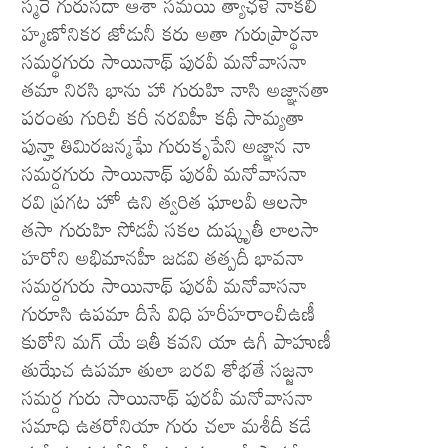
స్మరే గురుసదా ఆశా సమయి త్యాఛళే నాకలీ
హ్మణోనికర జోడునీ కరు అతా గురుప్రార్థనా
సమర్థగురు సాయినాథ్ పురవీ మనోవాసనా
తమా నిరసి భాను హా గురుహి నాసి అజ్ఞానతా
పరంతు గురిచీ కరీ నరవిహీ కథీ సామ్యతా
పున్హా తిమిరజన్మఘే గురుకృపేని అజ్ఞాన నా
సమర్దగురు సాయినాథ్ పురవీ మనోవాసనా
రవి ప్రగట హో ఉని త్వరిత ఘాలవీ ఆలసా
తసా గురుహి సోడవీ సకల దుష్కృతీ లాలసా
హరోని అభిమానహీ జడవి తత్పదీ భావనా
సమర్దగురు సాయినాథ్ పురవీ మనోవాసనా
గురూసి ఉపమా దీసే విధి హరీహరాంచీఉణీ
కుఠోని మగ్ యే ఇతీ కవని యా ఉగీ పాహుణీ
తుఝేచ ఉపమా తులా బరవి శోభతే సజ్జనా
సమర్ద గురు సాయినాథ్ పురవీ మనోవాసనా
సమాధి ఉతరోనియా గురు చలా మశీదీ కడే