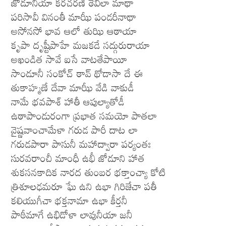
జోడూనియా కరచరణీ ఠేవిలా మాథా
పరిసావీ వినంతీ మాఝీ పండరీనాథా
అసోనసో భావ ఆలో తుఝి ఆఠాయా
కృపా దృష్టీపాహే మజకడే సద్గురురాయా
అఖండిత సావే ఐసే వాటతేపాయీ
సాండూనీ సంకోచ్ ఠావ్ థోడాసా దే ఈ
తుకాహ్మణే దేవా మాఝీ వేడి వాకుడీ
నామే భవపాశ్ హాతీ ఆపుల్యాతోడీ
ఉఠాపాండురంగా ప్రభాత సమయో పాతలా
వైష్ణవాంచామేళా గరుడ పారీ దాట లా
గరుడపారా పాసునీ మహాద్వారా పర్యంతః
సురవరాంచీ మాంధీ ఉభీ జోడూని హాత
శుకసనకాదిక నారద తుంబర భక్తాంచ్యా కోటి
త్రిశూలఢమరూ ఘే ఉని ఉభా గిరిజేచా పతీ
కలియుగీచా భక్తనామా ఉభా కీర్తనీ
పాఠీమాగే ఉభిడోళా లావునీయా జనీ