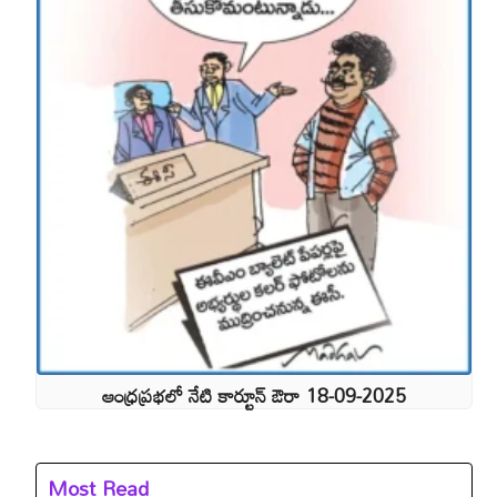
ఆంధ్రప్రభలో నేటి కార్టూన్ ఔరా 18-09-2025
Most Read