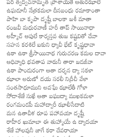
పరి త్వద్వచనామృత ప్రాశాయతే ఆతురఝాలే
ఉఘడూనీ నేత్రకమలా దీనబంధు రమాకాంతా
పాహి బా కృపా దృష్టీ బాలకా జశీ మాతా
రంజవీ మధురవాణీ హరీ తాప్ సాయినాధా
అహ్మీచ్ ఆపులే కార్యస్తవ తుజ కష్టవితో దేవా
సహన కరశిలే ఐకుని ధ్యావీ భేట్ కృష్ణధావా
ఉఠా ఉఠా శ్రీసాయినాథ గురుచరణ కమల దావా
ఆధివ్యాధి భవతాప వారునీ తారా జడజీవా
ఉఠా పాండురంగా ఆతా దర్శన ద్యా సకళా
ఝాలా అరుణో దయ సరలీ నిద్రీచీ వేళా
సంతసాధూముని అవఘే ఝాలేతీ గోళా
సోడాశేజే సుఖే ఆతా బఘుద్యా ముఖకమళా
రంగమండపీ మహాద్వారీ ఝాలీసేదాటి
మన ఉతావీళ రూప పహావయా దృష్టీ
రాహీర ఖుమాబా ఈ తుహ్మాయే ఉ ద్యాదయా
శేజే హాలవునీ జాగే కరా దేవరాయా