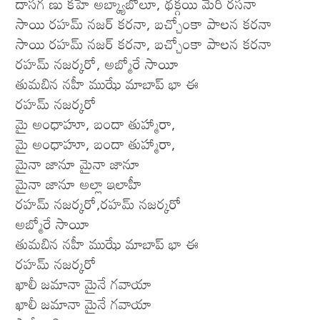
దాసగ ణు కహే అబ్క్యాబోలూ, థక్గయి మేరీ రసనా
సాయి రహమ్ నజర్ కరనా, బచ్చోంకా పాలన కరనా
సాయి రహమ్ నజర్ కరనా, బచ్చోంకా పాలన కరనా
రహమ్ నజర్కరో, అబ్మోరే సాయీ
తుమబిన నహీ ముఝే మాబాప్ భా ఈ
రహమ్ నజర్కరో
మై అంధాహూ, బందా తుహ్మారా,
మై అంధాహూ, బందా తుహ్మారా,
మైనా జానూ మైనా జానూ
మైనా జానూ అల్లా ఇలాహీ
రహమ్ నజర్కరో,రహమ్ నజర్కరో
అబ్మోరే సాయీ
తుమబిన నహీ ముఝే మాబాప్ భా ఈ
రహమ్ నజర్కరో
ఖాలీ జమానా మైనే గవాయా
ఖాలీ జమానా మైనే గవాయా