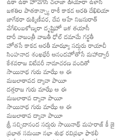
ఉఠా ఉఠా హోవేగేసీ చలాజా ఊయారా ఉళాసీ
జళతిల పాతకాన్చ్యా రాశీ కాకడ ఆరతి దేఖిలియా
జాగేకరా రుక్మిణీవర, దేవ ఆహే నిజసురాత్
వేగేలింబళోణ్కరా దృష్టిహో ఇళ తయాసీ
దారీ వాజంత్రీ వాజతీ ఢోల్ దమామే గర్జతీ
హోతసే కాకడ ఆరతీ మాఝ్యా సద్గురు రాయాచీ
సింహనాద శంఖభేరీ ఆనందహోతోసే మహాద్వారీ
కేశవరాజ విటేవరీ నామాచరణ వందితో
సాయినాథ గురు మాఝే ఆ ఈ
మజలాఠావద ద్యావా పాయీ
దత్తరాజ గురు మాఝే ఆ ఈ
మజలాఠావ ద్యావా పాయీ
సాయినాథ గురు మాఝే ఆ ఈ
మజలాఠావ ద్యావా పాయీ
శ్రీ సచ్చిదానంద సద్గురు సాయినాథ్ మహరాజ్ కీ జై
ప్రభాత సమయీ నభా శుభ రవిప్రభా ఫాకలీ