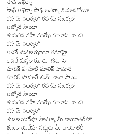
సాథీ ఆఖిర్కా
సాథీ ఆఖిర్కా సాథీ ఆఖిర్కా కియానకోయీ
రహమ్ నజర్కరో రహమ్ నజర్కరో
అబ్మోరే సాయీ
తుమబిన నహీ ముఝే మాబాప్ భా ఈ
రహమ్ నజర్కరో
అపనే మస్దకాఝాడూ గనూహై
అపనే మస్దకాఝాడూ గనూహై
మాలిక్ హమారే మాలిక్ హమారే
మాలిక్ హమారే తుమ్ బాబా సాయి
రహమ్ నజర్కరో రహమ్ నజర్కరో
అబ్మోరే సాయీ
తుమబిన నహీ ముఝే మాబాప్ భా ఈ
రహమ్ నజర్కరో
తుజకాయదేవూ సావళ్యా మీ భాయాతరీహో
తుజకాయదేవూ సద్గురు మీ భాయాతరీ