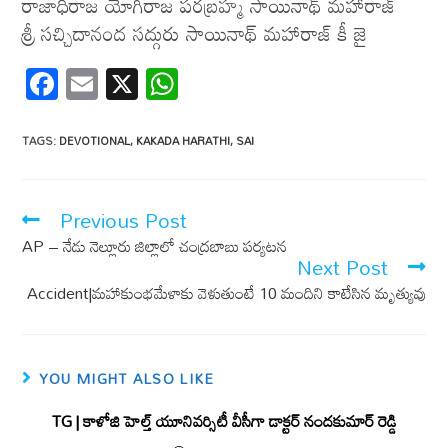
రాజాధిరాజ యోగిరాజ పరబ్రహ్మ సాయినాథ్ మహారాజ్
శ్రీ సచ్చిదానంద సద్గురు సాయినాథ్ మహారాజ్ కీ జై
F
E
X
W
ac
m
h
e
ail
at
TAGS
:
DEVOTIONAL
,
KAKADA HARATHI
,
SAI
b
s
o
A
Previous Post
o
p
AP – నేడు నెల్లూరు జిల్లాలో చంద్రబాబు పర్యటన
k
p
Next Post
Accident|మహాకుంభమేళాకు వెళుతుంటే 10 మందిని కాటేసిన మృత్యువు
YOU MIGHT ALSO LIKE
TG | కాళోజి హెల్త్ యూనివర్సిటీ వీసీగా డాక్టర్ నందకుమార్ రెడ్డి