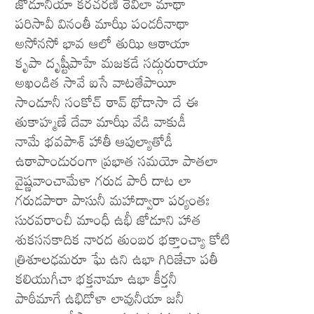
జోడూనియా కరచరణీ ఠేవిలా మాథా
పరిసావీ వినంతీ మాఝీ పండరీనాథా
అసోనసో భావ ఆలో తుఝి ఆఠాయా
కృపా దృష్టీపాహే మజకడే సద్గురురాయా
అఖండిత సావే ఐసే వాటతేపాయీ
సాండూనీ సంకోచ్ ఠావ్ థోడాసా దే ఈ
తుకాహ్మణే దేవా మాఝీ వేడి వాకుడీ
నామే భవపాశ్ హాతీ ఆపుల్యాతోడీ
ఉఠాపాండురంగా ప్రభాత సమయో పాతలా
వైష్ణవాంచామేళా గరుడ పారీ దాట లా
గరుడపారా పాసునీ మహాద్వారా పర్యంతః
సురవరాంచీ మాంధీ ఉభీ జోడూని హాత
శుకసనకాదిక నారద తుంబర భక్తాంచ్యా కోటి
త్రిశూలఢమరూ ఘే ఉని ఉభా గిరిజేచా పతీ
కలియుగీచా భక్తనామా ఉభా కీర్తనీ
పాఠీమాగే ఉభిడోళా లావునీయా జనీ