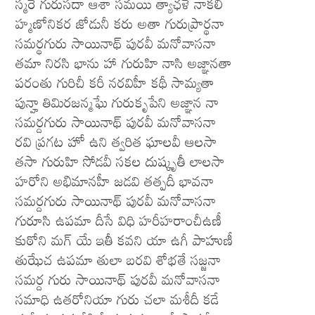
స్మరే గురుసదా ఆశా సమయి త్యాఛళే నాకలీ
హ్మణోనికర జోడునీ కరు అతా గురుప్రార్థనా
సమర్థగురు సాయినాథ్ పురవీ మనోవాసనా
తమా నిరసి భాను హా గురుహి నాసి అజ్ఞానతా
పరంతు గురిచీ కరీ నరవిహీ కథీ సామ్యతా
పున్హా తిమిరజన్మఘే గురుకృపేని అజ్ఞాన నా
సమర్దగురు సాయినాథ్ పురవీ మనోవాసనా
రవి ప్రగట హో ఉని త్వరిత ఘాలవీ ఆలసా
తసా గురుహి సోడవీ సకల దుష్కృతీ లాలసా
హరోని అభిమానహీ జడవి తత్పదీ భావనా
సమర్దగురు సాయినాథ్ పురవీ మనోవాసనా
గురూసి ఉపమా దీసే విధి హరీహరాంచీఉణీ
కుఠోని మగ్ యే ఇతీ కవని యా ఉగీ పాహుణీ
తుఝేచ ఉపమా తులా బరవి శోభతే సజ్జనా
సమర్ద గురు సాయినాథ్ పురవీ మనోవాసనా
సమాధి ఉతరోనియా గురు చలా మశీదీ కడే