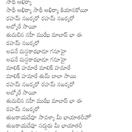
సాథీ ఆఖిర్కా
సాథీ ఆఖిర్కా సాథీ ఆఖిర్కా కియానకోయీ
రహమ్ నజర్కరో రహమ్ నజర్కరో
అబ్మోరే సాయీ
తుమబిన నహీ ముఝే మాబాప్ భా ఈ
రహమ్ నజర్కరో
అపనే మస్దకాఝాడూ గనూహై
అపనే మస్దకాఝాడూ గనూహై
మాలిక్ హమారే మాలిక్ హమారే
మాలిక్ హమారే తుమ్ బాబా సాయి
రహమ్ నజర్కరో రహమ్ నజర్కరో
అబ్మోరే సాయీ
తుమబిన నహీ ముఝే మాబాప్ భా ఈ
రహమ్ నజర్కరో
తుజకాయదేవూ సావళ్యా మీ భాయాతరీహో
తుజకాయదేవూ సద్గురు మీ భాయాతరీ