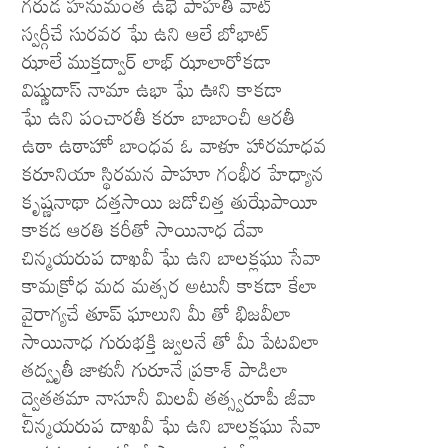
గరుడ హనుమంత ఉభే పాహతీ వాట్
స్వర్గీచే సురవర ఘే ఉని ఆలే బోభాట్
ఝాలే ముక్తద్వార్ లాభ్ ఝాలారోకడా
విష్ణుదాస్ నామా ఉభా ఘే ఊని కాకడా
ఘే ఉని పంచారతీ కరూ బాబాంచీ ఆరతీ
ఉఠా ఉఠాహో బాంధవ ఓ వాళూ హారమాధవ
కరూనియా స్థిరమన పాహూ గంభీర హేధ్యాన
కృష్ణనాథా దత్తసాయి జడోచిత్త తుఝేపాయీ
కాకడ ఆరతి కరీతో సాయినాధ దేవా
చిన్మయరుప దాఖవీ ఘే ఉని బాలక్లఘు సేవా
కామక్రోధ మద మత్సర అటునీ కాకడా కేలా
వైరాగ్యచే తూప్ ఘాలుని మీ తో భిజవీలా
సాయినాధ గురుభక్తి జ్వలనే తో మీ పేటవిలా
తద్వృతీ జాళునీ గురూనే ప్రకాశ్ పాడిలా
ద్వైతతమా నాసూనీ మిలవీ తత్స్వరూపీ జీవా
చిన్మయరుప దాఖవీ ఘే ఉని బాలక్లఘు సేవా