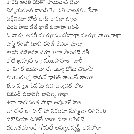
కాకడ ఆరతి కరీతో సాయినాధ దేవా
చిన్మయరూప దాఖవీ ఘే ఉని బాలక్లఘు సేవా
భక్తీచియా పోటీ బోధ్ కాకడా జ్యోతి
పంచప్రాణ జీవే భావే ఓవాళూ ఆరతీ
ఓ వాళూ ఆరతీ మాఝాపండరీనాథా మాఝా సాయినాథా
దోన్హీ కరజో డూనీ చరణీ ఠేవిలా మాథా
కాయ మహిమా వర్ణూ ఆతా సాంగణే కితీ
కోటి బ్రహ్మహత్యా ముఖపాహతా జాతీ
రా హీ ర ఖుమాబా ఈ ఉభ్యా దోఘీ దోబాహీ
మయురపిక్ష చామరే ఢాళితి ఠాయిచే ఠాయీ
తుకాహ్మణే దీపఘే ఉని ఉన్మనీత శోభా
విఠేవరీ ఉభాదిసే లావణ్య గాభా
ఉఠా సాధుసంత సాధా ఆపులాలేహిత
జా ఈల్ జా ఈల్ హా నరదేహ మగకైచా భగవంత
ఉఠోనియా పహాటే బాబా ఉభా అసేవిటే
చరణతయాంచే గోమటే అమృతదృష్టీ అవలోకా