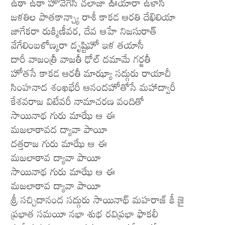
ఉఠా ఉఠా హోవేగేసీ చలాజా ఊయారా ఉళాసీ
జళతిల పాతకాన్చ్యా రాశీ కాకడ ఆరతి దేఖిలియా
జాగేకరా రుక్మిణీవర, దేవ ఆహే నిజసురాత్
వేగేలింబళోణ్కరా దృష్టిహో ఇళ తయాసీ
దారీ వాజంత్రీ వాజతీ ఢోల్ దమామే గర్జతీ
హోతసే కాకడ ఆరతీ మాఝ్యా సద్గురు రాయాచీ
సింహనాద శంఖభేరీ ఆనందహోతోసే మహాద్వారీ
కేశవరాజ విటేవరీ నామాచరణ వందితో
సాయినాథ గురు మాఝే ఆ ఈ
మజలాఠావద ద్యావా పాయీ
దత్తరాజ గురు మాఝే ఆ ఈ
మజలాఠావ ద్యావా పాయీ
సాయినాథ గురు మాఝే ఆ ఈ
మజలాఠావ ద్యావా పాయీ
శ్రీ సచ్చిదానంద సద్గురు సాయినాథ్ మహరాజ్ కీ జై
ప్రభాత సమయీ నభా శుభ రవిప్రభా ఫాకలీ