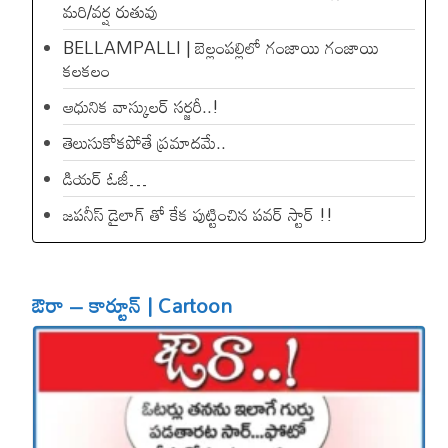
మరి/వర్ష రుతువు
BELLAMPALLI | బెల్లంపల్లిలో గంజాయి గంజాయి
కలకలం
ఆధునిక వాస్కులర్ సర్జరీ..!
తెలుసుకోకపోతే ప్రమాదమే..
డియ‌ర్ ఓజీ…
జపనీస్ డైలాగ్ తో కేక పుట్టించిన ప‌వ‌ర్ స్టార్ !!
ఔరా – కార్టూన్ | Cartoon