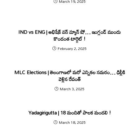
March 19, 2025
IND vs ENG | అభిషేక్ వ‌న్ మ్యాన్ షో… ఇంగ్లండ్ ముందు
కొండంత టార్గెట్ !
February 2, 2025
MLC Elections | తెలంగాణలో మరో ఎన్నిక‌ల స‌మ‌రం… ఢిల్లీకి
వెళ్లిన రేవంత్
March 3, 2025
Yadagirigutta | 18 మందితో పాలక మండలి !
March 18, 2025