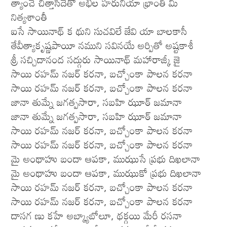
త్యాంచే చిత్తాసిదేతో అభిల హరునియా భ్రాంతి మీ
నిత్యశాంతీ
ఐసే సాయినాథ్ క థుని సుచవిలే జేవి యా బాలకాసీ
తేవీత్యాకృష్ణపాయీ నముని సవినయే అర్పితో అష్టకాశీ
శ్రీ సచ్చిదానంద సద్గురు సాయినాథ్ మహారాజ్కీ జై
సాయి రహమ్ నజర్ కరనా, బచ్చోంకా పాలన కరనా
సాయి రహమ్ నజర్ కరనా, బచ్చోంకా పాలన కరనా
జానా తుమ్నే జగత్పసారా, సబహి ఝూఠ్ జమానా
జానా తుమ్నే జగత్పసారా, సబహి ఝూఠ్ జమానా
సాయి రహమ్ నజర్ కరనా, బచ్చోంకా పాలన కరనా
సాయి రహమ్ నజర్ కరనా, బచ్చోంకా పాలన కరనా
మై అంథాహు బందా ఆపకా, ముఝుసే ప్రభు దిఖలానా
మై అంథాహు బందా ఆపకా, ముఝుకో ప్రభు దిఖలానా
సాయి రహమ్ నజర్ కరనా, బచ్చోంకా పాలన కరనా
సాయి రహమ్ నజర్ కరనా, బచ్చోంకా పాలన కరనా
దాసగ ణు కహే అబ్క్యాబోలూ, థక్గయి మేరీ రసనా