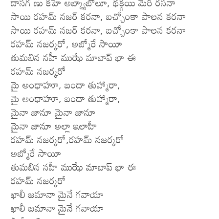
దాసగ ణు కహే అబ్క్యాబోలూ, థక్గయి మేరీ రసనా
సాయి రహమ్ నజర్ కరనా, బచ్చోంకా పాలన కరనా
సాయి రహమ్ నజర్ కరనా, బచ్చోంకా పాలన కరనా
రహమ్ నజర్కరో, అబ్మోరే సాయీ
తుమబిన నహీ ముఝే మాబాప్ భా ఈ
రహమ్ నజర్కరో
మై అంధాహూ, బందా తుహ్మారా,
మై అంధాహూ, బందా తుహ్మారా,
మైనా జానూ మైనా జానూ
మైనా జానూ అల్లా ఇలాహీ
రహమ్ నజర్కరో,రహమ్ నజర్కరో
అబ్మోరే సాయీ
తుమబిన నహీ ముఝే మాబాప్ భా ఈ
రహమ్ నజర్కరో
ఖాలీ జమానా మైనే గవాయా
ఖాలీ జమానా మైనే గవాయా