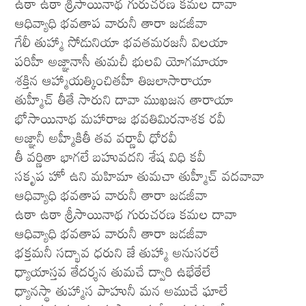
ఉఠా ఉఠా శ్రీసాయినాథ గురుచరణ కమల దావా
ఆధివ్యాధి భవతాప వారునీ తారా జడజీవా
గేలీ తుహ్మా సోడునియా భవతమరజనీ విలయా
పరిహీ అజ్ఞానాసీ తుమచీ భులవి యోగమాయా
శక్తిన ఆహ్మాయత్కించితహీ తిజలాసారాయా
తుహ్మీచ్ తీతే సారుని దావా ముఖజన తారాయా
భోసాయినాథ మహారాజ భవతిమిరనాశక రవీ
అజ్ఞానీ అహ్మీకితీ తవ వర్ణావీ ధోరవీ
తీ వర్ణితా భాగలే బహువదని శేష విధి కవీ
సకృప హో ఉని మహిమా తుమచా తుహ్మీచ్ వదవావా
ఆధివ్యాధి భవతాప వారునీ తారా జడజీవా
ఉఠా ఉఠా శ్రీసాయినాథ గురుచరణ కమల దావా
ఆధివ్యాధి భవతాప వారునీ తారా జడజీవా
భక్తమనీ సద్భావ ధరుని జే తుహ్మా అనుసరలే
ధ్యాయాస్తవ తేదర్శన తుమచే ద్వారి ఉభేఠేలే
ధ్యానస్థా తుహ్మాస పాహునీ మన అముచే ఘాలే