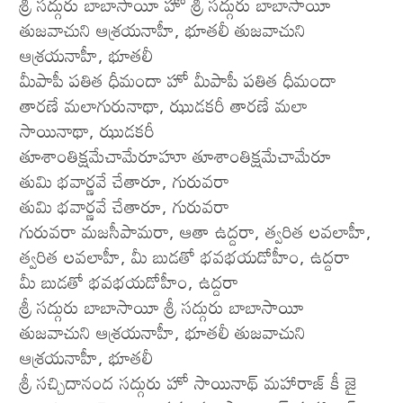
శ్రీ సద్గురు బాబాసాయీ హో శ్రీ సద్గురు బాబాసాయీ
తుజవాచుని ఆశ్రయనాహీ, భూతలీ తుజవాచుని
ఆశ్రయనాహీ, భూతలీ
మీపాపీ పతిత ధీమందా హో మీపాపీ పతిత ధీమందా
తారణే మలాగురునాథా, ఝుడకరీ తారణే మలా
సాయినాథా, ఝుడకరీ
తూశాంతిక్షమేచామేరూహూ తూశాంతిక్షమేచామేరూ
తుమి భవార్ణవే చేతారూ, గురువరా
తుమి భవార్ణవే చేతారూ, గురువరా
గురువరా మజసీపామరా, ఆతా ఉద్దరా, త్వరిత లవలాహీ,
త్వరిత లవలాహీ, మీ బుడతో భవభయడోహీం, ఉద్దరా
మీ బుడతో భవభయడోహీం, ఉద్దరా
శ్రీ సద్గురు బాబాసాయీ శ్రీ సద్గురు బాబాసాయీ
తుజవాచుని ఆశ్రయనాహీ, భూతలీ తుజవాచుని
ఆశ్రయనాహీ, భూతలీ
శ్రీ సచ్చిదానంద సద్గురు హో సాయినాథ్ మహారాజ్ కీ జై