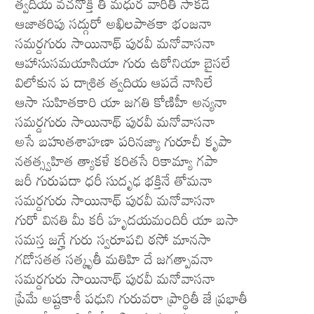
త్వదీయ వచనోక్తి తీ మధుర వారితీ సాకడే
ఆజాతరిపు సద్గురో అఖిలపాతకా భంజనా
సమర్దగురు సాయినాథ్ పురవీ మనోవాసనా
ఆహాసుసమయాసియా గురు ఉఠోనియా బైసలే
విలోకున ప దాశ్రిత త్వదియ ఆపదే నాసిలే
ఆసా సుహితకారి యా జగతి కోణిహీ అన్యనా
సమర్దగురు సాయినాథ్ పురవీ మనోవాసనా
అసే బహుతశాహణా పరినజ్యా గురూచీ కృపా
నతత్స్వహిత త్యాకళే కరితసే రికామ్యా గపా
జరీ గురుపదా ధరీ సుదృఢ భక్తినే తోమనా
సమర్దగురు సాయినాథ్ పురవీ మనోవాసనా
గురో వినతి మీ కరీ హృదయమందిరీ యా బసా
సమస్త జగ్హే గురు స్వరూపచి ఠసో మానసా
గడోసతత సత్కృతీ మతిహి దే జగత్పావనా
సమర్దగురు సాయినాథ్ పురవీ మనోవాసనా
ప్రేమే అష్టకాశీ పఢుని గురువరా ప్రార్థితీ జే ప్రభాతీ