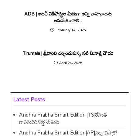
ADB | అటవీ చెక్‌పోస్టుల మీదుగా అన్ని వాహనాలను
అనుమతించాలి..
February 14, 2025
Tirumala | శ్రీవారిని దర్శించుకున్న నటి మీనాక్షి చౌదరి
April 24, 2025
Latest Posts
Andhra Prabha Smart Edition |TS|రేవంత్​
బావమరిది/వర్ష రుతువు
Andhra Prabha Smart Edition|AP|ఎట్లా వస్తారో