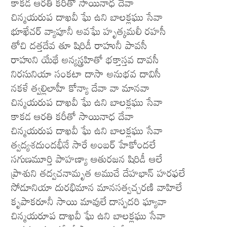
కాకడ ఆరతి కరీతో సాయినాధ దేవా
చిన్మయరుప దాఖవీ ఘే ఉని బాలక్లఘు సేవా
భూఖేచర్ వ్యాపూనీ అవఘే హృత్కమలీ రహసీ
తోచి దత్తదేవ తూ షిరిడీ రాహునీ పావసీ
రాహుని యేథే అన్యస్త్రహితో భక్తాస్తవ దావసీ
నిరసునియా సంకటా దాసా అనుభవ దావిసీ
నకళే త్వల్లిలాహీ కోన్యా దేవా వా మానవా
చిన్మయరుప దాఖవీ ఘే ఉని బాలక్లఘు సేవా
కాకడ ఆరతి కరీతో సాయినాధ దేవా
చిన్మయరుప దాఖవీ ఘే ఉని బాలక్లఘు సేవా
త్వద్యశదుందభీనే సారే అంబర్ హేకోందలే
సగుణమూర్తి పాహణ్యా ఆతురజన షిరిడీ ఆలే
ప్రాశుని తద్వచనామృత అముచే దేహభాన్ హరఫలే
సోడూనియా దురభిమాన మానసత్వచ్చరణి వాహిలే
కృపాకరూనీ సాయి మావులే దాస్పదరి ఘ్యావా
చిన్మయరూప దాఖవీ ఘే ఉని బాలక్లఘు సేవా