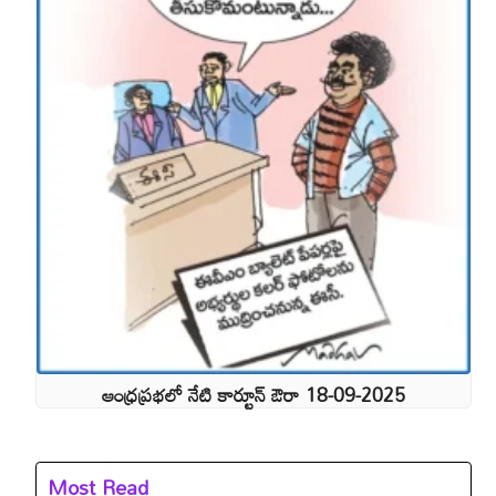
ఆంధ్రప్రభలో నేటి కార్టూన్ ఔరా 18-09-2025
Most Read