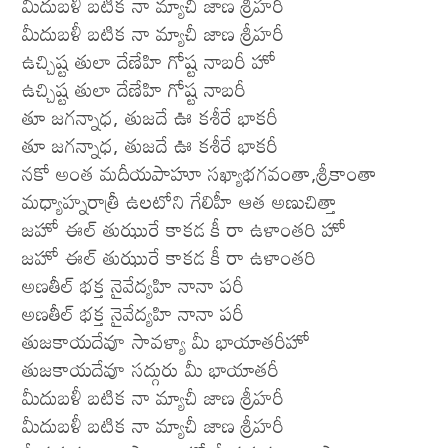
మీదుబళీ బటిక నా మ్యాచీ జాణ శ్రీహరీ
మీదుబళీ బటిక నా మ్యాచీ జాణ శ్రీహరీ
ఉచ్చిష్ట తులా దేణేహి గోష్ట నాబరీ హో
ఉచ్చిష్ట తులా దేణేహి గోష్ట నాబరీ
తూ జగన్నాధ, తుజదే ఊ కశీరే భాకరీ
తూ జగన్నాధ, తుజదే ఊ కశీరే భాకరీ
నకో అంత మదీయపాహూ సఖ్యాభగవంతా,శ్రీకాంతా
మధ్యాహ్నరాత్రీ ఉలటోని గేలిహీ ఆత అణుచిత్తా
జహో ఈల్ తుఝురే కాకడ కీ రా ఉళాంతరి హో
జహో ఈల్ తుఝురే కాకడ కీ రా ఉళాంతరి
అణతీల్ భక్త నైవేద్యహి నానా పరీ
అణతీల్ భక్త నైవేద్యహి నానా పరీ
తుజకాయదేవూ సావళ్యా మీ భాయాతరీహో
తుజకాయదేవూ సద్గురు మీ భాయాతరీ
మీదుబళీ బటిక నా మ్యాచీ జాణ శ్రీహరీ
మీదుబళీ బటిక నా మ్యాచీ జాణ శ్రీహరీ