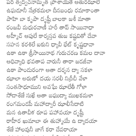
పరి త్వద్వచనామృత ప్రాశాయతే ఆతురఝాలే
ఉఘడూనీ నేత్రకమలా దీనబంధు రమాకాంతా
పాహి బా కృపా దృష్టీ బాలకా జశీ మాతా
రంజవీ మధురవాణీ హరీ తాప్ సాయినాధా
అహ్మీచ్ ఆపులే కార్యస్తవ తుజ కష్టవితో దేవా
సహన కరశిలే ఐకుని ధ్యావీ భేట్ కృష్ణధావా
ఉఠా ఉఠా శ్రీసాయినాథ గురుచరణ కమల దావా
ఆధివ్యాధి భవతాప వారునీ తారా జడజీవా
ఉఠా పాండురంగా ఆతా దర్శన ద్యా సకళా
ఝాలా అరుణో దయ సరలీ నిద్రీచీ వేళా
సంతసాధూముని అవఘే ఝాలేతీ గోళా
సోడాశేజే సుఖే ఆతా బఘుద్యా ముఖకమళా
రంగమండపీ మహాద్వారీ ఝాలీసేదాటి
మన ఉతావీళ రూప పహావయా దృష్టీ
రాహీర ఖుమాబా ఈ తుహ్మాయే ఉ ద్యాదయా
శేజే హాలవునీ జాగే కరా దేవరాయా