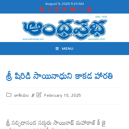
August 9, 2026 9:20 AM
MENU
శ్రీ షిరిడి సాయినాధుని కాకడ హారతి
జాతీయం
February 15, 2025
శ్రీ సచ్చిదానంద సద్గురు సాయినాథ్ మహారాజ్ కీ జై