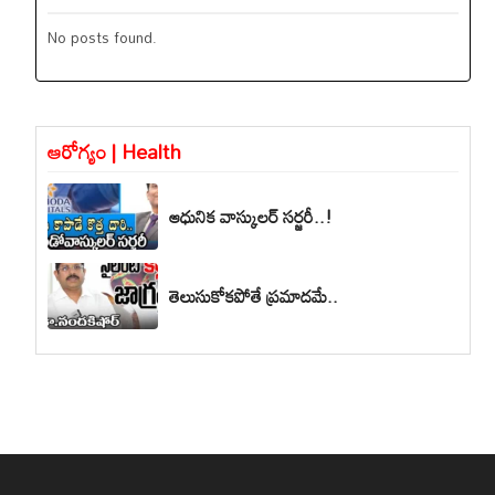
No posts found.
ఆరోగ్యం | Health
ఆధునిక వాస్కులర్ సర్జరీ..!
తెలుసుకోకపోతే ప్రమాదమే..