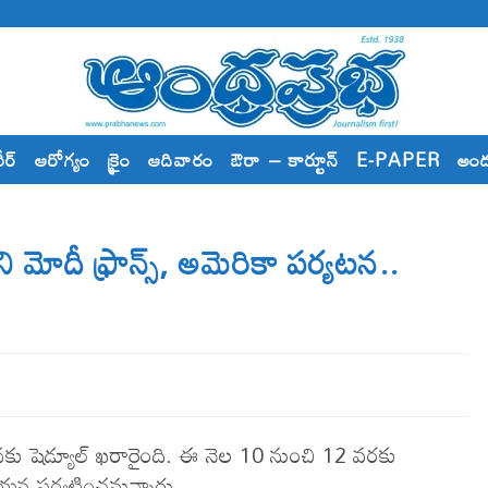
రీర్
ఆరోగ్యం
క్రైం
ఆదివారం
ఔరా – కార్టూన్
E-PAPER
అం
మోదీ ఫ్రాన్స్‌, అమెరికా పర్యటన..
్యటనకు షెడ్యూల్‌ ఖరారైంది. ఈ నెల 10 నుంచి 12 వరకు
ఆయన పర్యటించ‌నున్నారు.