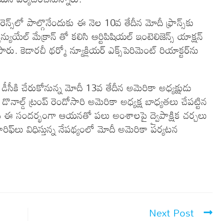
్ఫరెన్స్‌లో పాల్గొనేందుకు ఈ నెల 10వ తేదీన మోదీ ఫ్రాన్స్‌కు
ాన్యుయేల్‌ మేక్రాన్‌ తో కలిసి ఆర్టిపిషియల్‌ ఇంటెలిజెన్స్‌ యాక్షన్‌
ు. కెడారచీ థర్మో న్యూక్లియర్‌ ఎక్స్‌పెరిమెంట్‌ రియాక్టర్‌ను
డీసీకి చేరుకోనున్న మోదీ 13వ తేదీన అమెరికా అధ్యక్షుడు
ొనాల్డ్‌ ట్రంప్‌ రెండోసారి అమెరికా అధ్యక్ష బాధ్యతలు చేపట్టిన
మోదీ ఈ సందర్భంగా ఆయనతో పలు అంశాలపై ద్వైపాక్షిక చర్చలు
ిఫ్‌లు విధిస్తున్న నేపథ్యంలో మోదీ అమెరికా పర్యటన
Next Post