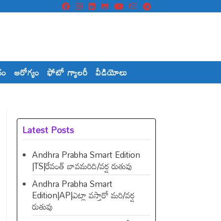
దం
ఆరోగ్యం
ఫోటో గ్యాలరీ
వీడియోలు
Latest Posts
Andhra Prabha Smart Edition
|TS|రేవంత్​ బావమరిది/వర్ష రుతువు
Andhra Prabha Smart
Edition|AP|ఎట్లా వస్తారో మరి/వర్ష
రుతువు