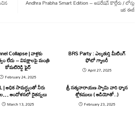
ించిన
Andhra Prabha Smart Edition – ఆపరేషన్ కొల్లేరు / లోన్లు
ఇక ఈజీ
nel Collapse | వాళ్లకు
BRS Party : ఎల్కతుర్తి మీటింగ్
ం లేదు – విపక్షాలపై మంత్రి
ఫోటో గ్యాలరీ
కోమటిరెడ్డి ఫైర్
April 27, 2025
February 24, 2025
| అధిక సామర్థ్యంతో నీరు
శ్రీ సత్యనారాయణ స్వామి వారి ధ్యాన
దల… ఆందోళనలో రైతన్నలు
శ్లోకములు ( ఆడియోతో..)
March 13, 2025
February 23, 2025