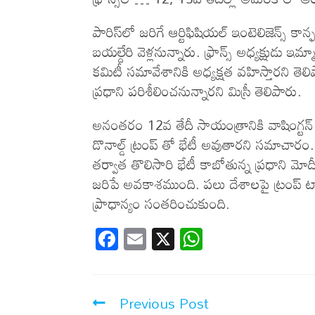
పారిస్‌లో జరిగే ఆర్టిఫిషియల్ ఇంటెలిజెన్స్ కాన
బయల్దేరి వెళ్లనున్నారు. ఫ్రాన్స్‌ అధ్యక్షుడు ఇమ్మ
కమిటీ సమావేశానికి అధ్యక్షత వహిస్తారని తెలిపార
ప్రధాని పరిశీలించనున్నారని మిస్రీ తెలిపారు.
అనంతరం 12వ తేదీ సాయంత్రానికి వాషింగ్టన్‌ 
డొనాల్డ్‌ ట్రంప్ తో భేటీ అవుతారని సమాచారం. డ
తర్వాత తొలిసారి భేటీ కాబోతున్న ప్రధాని 
జరిపే అవకాశముంది. పలు దేశాలపై ట్రంప్‌ టార
ప్రాధాన్యం సంతరించుకుంది.
F
E
X
W
ac
m
h
e
ail
at
b
s
Previous Post