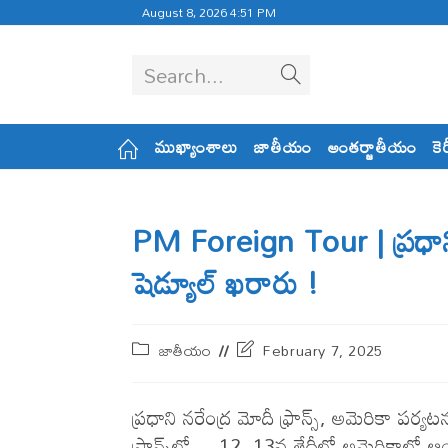
August 8, 2026 4:51 PM
Search...
ముఖ్యాంశాలు
జాతీయం
అంతర్జాతీయం
కె
PM Foreign Tour | ప్రధాని 
షెడ్యూల్‌ ఖరారు !
జాతీయం
February 7, 2025
ప్రధాని నరేంద్ర మోదీ ఫ్రాన్స్‌, అమెరికా పర
ఫ్రాన్స్‌లో… 12, 13వ‌ తేదీల్లో అమెరికాలో 