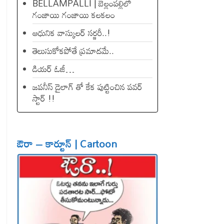
BELLAMPALLI | బెల్లంపల్లిలో
గంజాయి గంజాయి కలకలం
ఆధునిక వాస్కులర్ సర్జరీ..!
తెలుసుకోకపోతే ప్రమాదమే..
డియ‌ర్ ఓజీ…
జపనీస్ డైలాగ్ తో కేక పుట్టించిన ప‌వ‌ర్
స్టార్ !!
ఔరా – కార్టూన్ | Cartoon