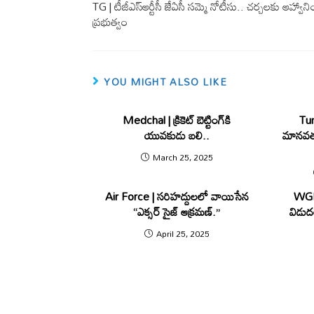
o
A
TG | టీజీఎస్ఆర్టీసీ జేఏసీ సమ్మె నోటీసు.. చర్చలకు ఆహ్వాన
ప్రభుత్వం
o
p
k
p
YOU MIGHT ALSO LIKE
Medchal | క్రికెట్ బెట్టింగ్‌కి
Tun
యువకుడు బలి..
మానవత్వ
March 25, 2025
Air Force | స‌రిహ‌ద్దుల‌లో వాయిసేన‌
WGL 
“ఎక్సర్ సైజ్ ఆక్రమణ్.”
విడు
April 25, 2025