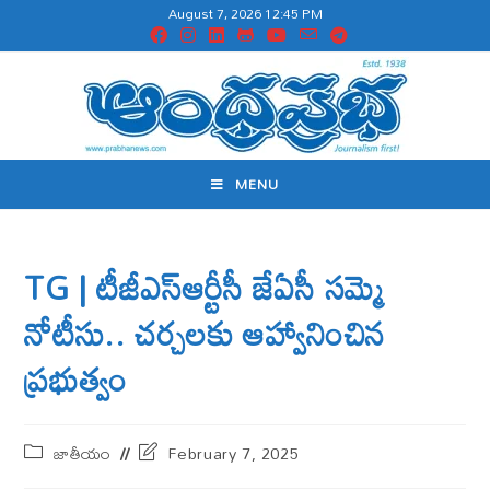
August 7, 2026 12:45 PM
MENU
TG | టీజీఎస్ఆర్టీసీ జేఏసీ సమ్మె
నోటీసు.. చర్చలకు ఆహ్వానించిన
ప్రభుత్వం
జాతీయం
February 7, 2025