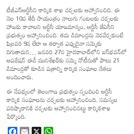
టీజీఎస్‌ఆర్టీసీని కార్మిక శాఖ చర్చలకు ఆహ్వానించిది. ఈ
నెల 10వ తేదీ సాయంత్రం నాలుగు గంటలకు చర్చలకు
హాజరు కావాలని ఆర్టీసీ యాజమాన్యం, ఆర్టీసీ జేఏసీని
ప్రభుత్వం ఆహ్వానించింది. తమ డిమాండ్లను నెరవేర్చకుంటే
ఫిబ్రవరి 9న లేదా ఆ తర్వాత ఎప్పుడైనా సమ్మెకు
దిగుతామని… జనవరి 27న హైదరాబాద్‌లోని బస్‌భవన్‌లో
ఆపరేషన్‌ ఈడీ మునిశేఖర్‌కు సమ్మె నోటీసుతో పాటు 21
డిమాండ్లతో కూడిన పత్రాన్ని కార్మిక సంఘాల నేతలు
అందించారు.
ఈ నేపథ్యంలో తెలంగాణ ప్రభుత్వం స్పందించి ఆర్టీసీ
కార్మిక సంఘాలను చర్చలకు ఆహ్వానించింది. సమస్యల
పరిష్కారానికి చర్చలకు ఆహ్వానించినట్టు కార్మికశాఖ
పేర్కొంది.
F
E
X
W