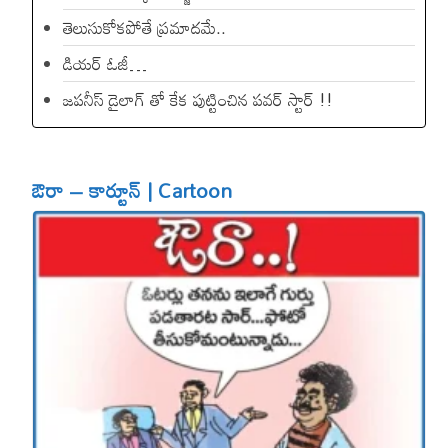
తెలుసుకోకపోతే ప్రమాదమే..
డియ‌ర్ ఓజీ…
జపనీస్ డైలాగ్ తో కేక పుట్టించిన ప‌వ‌ర్ స్టార్ !!
ఔరా – కార్టూన్ | Cartoon