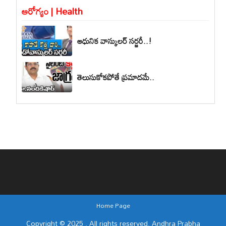
ఆరోగ్యం | Health
ఆధునిక వాస్కులర్ సర్జరీ..!
తెలుసుకోకపోతే ప్రమాదమే..
Home Page
Copyright © 2025 . All rights reserved. Andhra Prabha