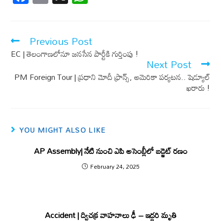
ac
m
h
e
ail
at
b
s
Previous Post
o
A
EC | తెలంగాణలోనూ జనసేన పార్టీకి గుర్తింపు !
Next Post
o
p
PM Foreign Tour | ప్రధాని మోదీ ఫ్రాన్స్‌, అమెరికా పర్యటన.. షెడ్యూల్‌
k
p
ఖరారు !
YOU MIGHT ALSO LIKE
AP Assembly| నేటి నుంచి ఎపి అసెంబ్లీలో బడ్జెట్ రణం
February 24, 2025
Accident | ద్విచక్ర వాహనాలు ఢీ – ఇద్దరి మృతి