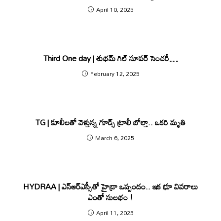
April 10, 2025
Third One day | శుభ‌మ్ గిల్ సూప‌ర్ సెంచ‌రీ…
February 12, 2025
TG | కూలీలతో వెళ్తున్న గూడ్స్ ట్రాలీ బోల్తా.. ఒకరి మృతి
March 6, 2025
HYDRAA | ఎన్ఆర్ఎస్సీతో హైడ్రా ఒప్పందం.. ఇక భూ వివ‌రాలు
ఎంతో సుల‌భం !
April 11, 2025