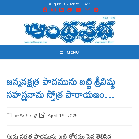
August 9, 2026 5:18 AM
MENU
జన్మనక్షత్ర పాదమును బట్టి శ్రీవిష్ణు
సహస్త్రనామ స్తోత్ర పారాయణం…
జాతీయం
April 19, 2025
(జన్మ నక్షత్ర పాదమును బట్టి శ్లోకము పైన తెలిపిన