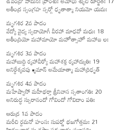
ఉపేంద్రో వామనః ప్రాంశుః అమోఘ శ్శుచి రూర్జితః 17
అతీంద్ర స్సంగ్రహ స్సర్గో ధృతాత్మా నియమో యమః
మృగశిర 2వ పాదం
వేద్యో వైద్య స్సదాయోగీ వీరహా మాధవో మధుః 18
అతీంద్రియో మహామాయో మహోత్సాహో మహాబ లః
మృగశిర 3వ పాదం
మహాబుద్ది ర్మహావీర్యో మహాశక్త ర్మహాద్యుతిః 19
అనిర్దేశ్యవపు శ్శ్రీమాన్ అమేయాత్మా మహాద్రిధృత్
మృగశిర 4వ పాదం
మహేష్వాసో మహీభర్తా శ్రీనివాస స్సతాంగతిః 20
అనిరుద్ధ స్సురానందో గోవిందో గోవిదాం పతిః
ఆరుద్ర 1వ పాదం
మరీచి ర్దమనో హంసః సుపర్ణో భజగోత్తమః 21
హిరణ్యనాభ స్సుతపాః పద్మనాభః ప్రజాపతిః