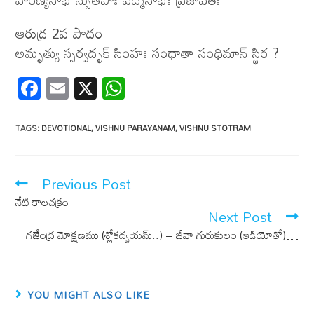
ఆరుద్ర 2వ పాదం
అమృత్యు స్సర్వదృక్ సింహః సంధాతా సంధిమాన్ స్థిర ?
F
E
X
W
ac
m
h
e
ail
at
TAGS
:
DEVOTIONAL
,
VISHNU PARAYANAM
,
VISHNU STOTRAM
b
s
o
A
Previous Post
o
p
నేటి కాలచక్రం
k
p
Next Post
గజేంద్ర మోక్షణము (శ్లోకద్వయమ్..) – జీవా గురుకులం (ఆడియోతో)…
YOU MIGHT ALSO LIKE