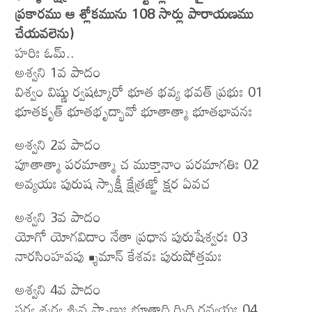
ప్రకారము ఆ శ్లోకమును 108 సార్లు పారాయణము
చేయవలెను)
హరిః ఓమ్..
అశ్వని 1వ పాదం
విశ్వం విష్ణు ర్వషట్కారో భూత భవ్య భవత్ ప్రభుః 01
భూతకృత్ భూతభృద్భావో భూతాత్మా భూతభావనః
అశ్వని 2వ పాదం
పూతాత్మా పరమాత్మా చ ముక్తానాం పరమాగతిః 02
అవ్యయః పురుష స్సాక్షీ క్షేత్రజ్ఞో క్షర ఏవచ
అశ్వని 3వ పాదం
యోగో యోగవిదాం నేతా ప్రధాన పురుషేశ్వరః 03
నారసింహవపు శ్శ్రీమాన్ కేశవః పురుషోత్తమః
అశ్వని 4వ పాదం
సర్వ శ్శర్వ శ్శివ స్థ్సాణుః భూతాది ర్నిధి రవ్యయః 04