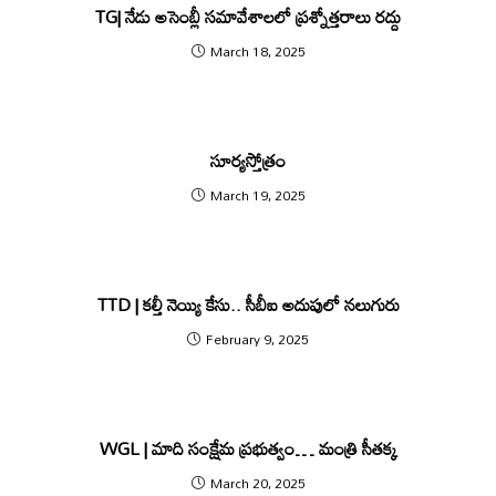
TG| నేడు అసెంబ్లీ సమావేశాలలో ప్రశ్నోత్తరాలు రద్దు
March 18, 2025
సూర్యస్తోత్రం
March 19, 2025
TTD | క‌ల్తీ నెయ్యి కేసు.. సీబీఐ అదుపులో న‌లుగురు
February 9, 2025
WGL | మాది సంక్షేమ ప్రభుత్వం… మంత్రి సీతక్క
March 20, 2025