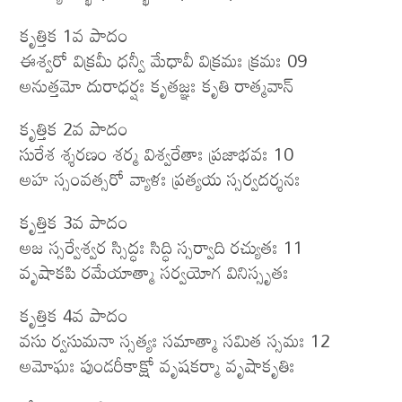
కృత్తిక 1వ పాదం
ఈశ్వరో విక్రమీ ధన్వీ మేధావీ విక్రమః క్రమః 09
అనుత్తమో దురాధర్షః కృతజ్ఞః కృతి రాత్మవాన్
కృత్తిక 2వ పాదం
సురేశ శ్శరణం శర్మ విశ్వరేతాః ప్రజాభవః 10
అహ స్సంవత్సరో వ్యాళః ప్రత్యయ స్సర్వదర్శనః
కృత్తిక 3వ పాదం
అజ స్సర్వేశ్వర స్సిద్ధః సిద్ధి స్సర్వాది రచ్యుతః 11
వృషాకపి రమేయాత్మా సర్వయోగ వినిస్సృతః
కృత్తిక 4వ పాదం
వసు ర్వసుమనా స్సత్యః సమాత్మా సమిత స్సమః 12
అమోఘః పుండరీకాక్షో వృషకర్మా వృషాకృతిః