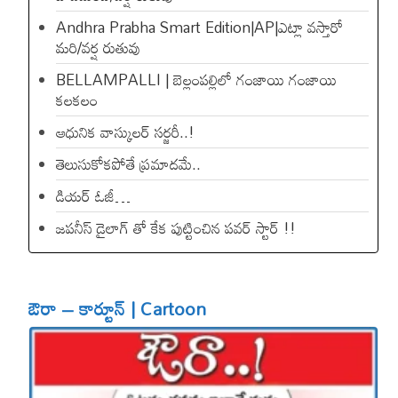
Andhra Prabha Smart Edition|AP|ఎట్లా వస్తారో
మరి/వర్ష రుతువు
BELLAMPALLI | బెల్లంపల్లిలో గంజాయి గంజాయి
కలకలం
ఆధునిక వాస్కులర్ సర్జరీ..!
తెలుసుకోకపోతే ప్రమాదమే..
డియ‌ర్ ఓజీ…
జపనీస్ డైలాగ్ తో కేక పుట్టించిన ప‌వ‌ర్ స్టార్ !!
ఔరా – కార్టూన్ | Cartoon