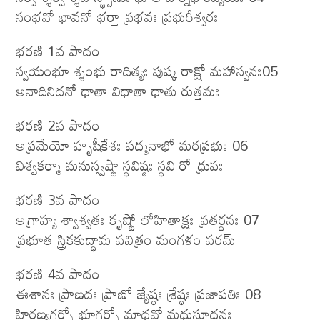
సంభవో భావనో భర్తా ప్రభవః ప్రభురీశ్వరః
భరణి 1వ పాదం
స్వయంభూ శ్శంభు రాదిత్యః పుష్క రాక్షో మహాస్వనః05
అనాదినిదనో ధాతా విధాతా ధాతు రుత్తమః
భరణి 2వ పాదం
అప్రమేయో హృషీకేశః పద్మనాభో మరప్రభుః 06
విశ్వకర్మా మనుస్త్వష్టా స్థవిష్ఠః స్థవి రో ధ్రువః
భరణి 3వ పాదం
అగ్రాహ్య శ్వాశ్వతః కృష్ణో లోహితాక్షః ప్రతర్ధనః 07
ప్రభూత స్త్రికకుద్ధామ పవిత్రం మంగళం పరమ్
భరణి 4వ పాదం
ఈశానః ప్రాణదః ప్రాణో జ్యేష్ఠః శ్రేష్ఠః ప్రజాపతిః 08
హిరణ్యగర్భో భూగర్భో మాధవో మధుసూదనః