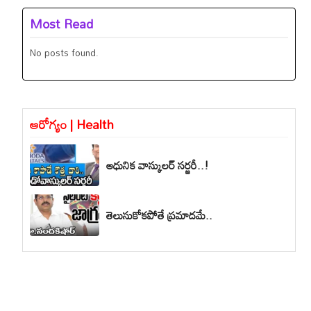
Most Read
No posts found.
ఆరోగ్యం | Health
ఆధునిక వాస్కులర్ సర్జరీ..!
తెలుసుకోకపోతే ప్రమాదమే..