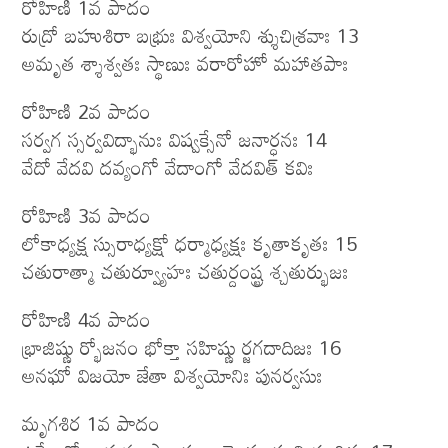
రోహిణి 1వ పాదం
రుద్రో బహుశిరా బభ్రుః విశ్వయోని శ్శుచిశ్రవాః 13
అమృత శ్శాశ్వతః స్థాణుః వరారోహో మహాతపాః
రోహిణి 2వ పాదం
సర్వగ స్సర్వవిద్భానుః విష్వక్సేనో జనార్ధనః 14
వేదో వేదవి దవ్యంగో వేదాంగో వేదవిత్ కవిః
రోహిణి 3వ పాదం
లోకాధ్యక్ష స్సురాధ్యక్షో ధర్మాధ్యక్షః కృతాకృతః 15
చతురాత్మా చతుర్వ్యూహః చతుర్దంష్ట్ర శ్చతుర్భుజః
రోహిణి 4వ పాదం
భ్రాజిష్ణు ర్భోజనం భోక్తా సహిష్ణు ర్జగదాదిజః 16
అనఘో విజయో జేతా విశ్వయోనిః పునర్వసుః
మృగశిర 1వ పాదం