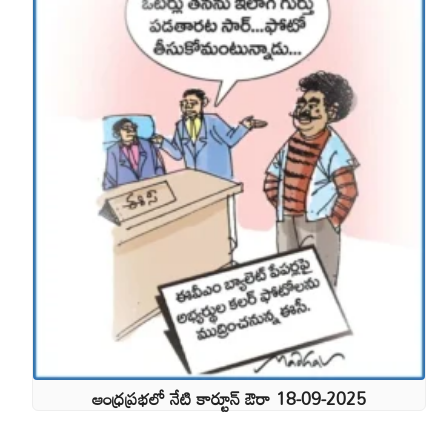
ఆంధ్రప్రభలో నేటి కార్టూన్ ఔరా 18-09-2025