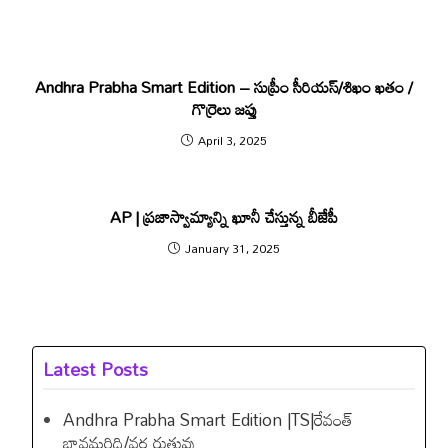
Andhra Prabha Smart Edition – సుప్రీం సీరియస్​/శిఖం ఖతం /
గొర్రెలు జప్తు
April 3, 2025
AP | ప్రజాస్వామ్యాన్ని ఖూనీ చేస్తున్న బీజేపీ
January 31, 2025
Latest Posts
Andhra Prabha Smart Edition |TS|రేవంత్​
బావమరిది/వర్ష రుతువు