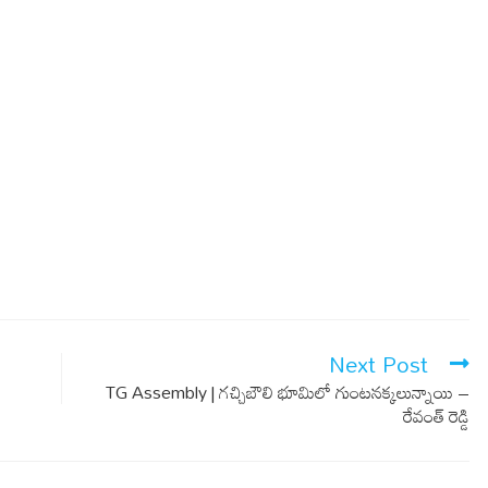
Next Post
TG Assembly | గ‌చ్చిబౌలి భూమిలో గుంట‌నక్క‌లున్నాయి –
రేవంత్ రెడ్డి