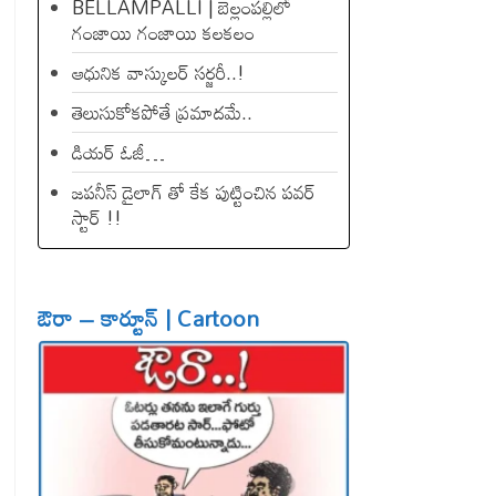
BELLAMPALLI | బెల్లంపల్లిలో
గంజాయి గంజాయి కలకలం
ఆధునిక వాస్కులర్ సర్జరీ..!
తెలుసుకోకపోతే ప్రమాదమే..
డియ‌ర్ ఓజీ…
జపనీస్ డైలాగ్ తో కేక పుట్టించిన ప‌వ‌ర్
స్టార్ !!
ఔరా – కార్టూన్ | Cartoon