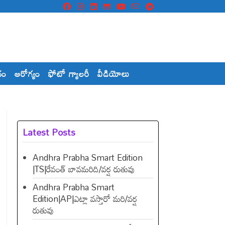
దం
ఆరోగ్యం
ఫోటో గ్యాలరీ
వీడియోలు
Latest Posts
Andhra Prabha Smart Edition
|TS|రేవంత్​ బావమరిది/వర్ష రుతువు
Andhra Prabha Smart
Edition|AP|ఎట్లా వస్తారో మరి/వర్ష
రుతువు