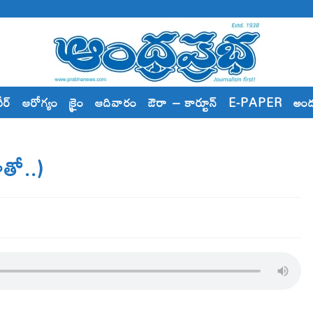
రీర్
ఆరోగ్యం
క్రైం
ఆదివారం
ఔరా – కార్టూన్
E-PAPER
అం
ోతో..)