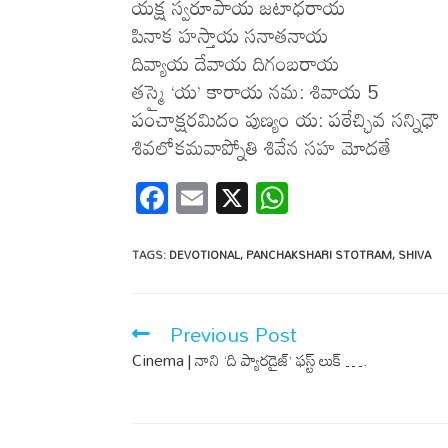
యక్ష స్వరూపాయ జటాధరాయ
పినాక హస్తాయ సనాతనాయ
దివ్యాయ దేవాయ దిగంబరాయ
తస్మై ‘య’ కారాయ నమ: శివాయ 5
పంచాక్షరమిదం పుణ్యం య: పఠేచ్ఛివ సన్నిధౌ
శివలోకమవాప్నోతి శివేన సహ మోదతే
F
E
X
W
ac
m
h
e
ail
at
TAGS
:
DEVOTIONAL
,
PANCHAKSHARI STOTRAM
,
SHIVA
b
s
o
A
Previous Post
o
p
Cinema | నాని ‘ది ప్యార‌డైజ్’ ఫ‌స్ట్ లుక్ ….
k
p