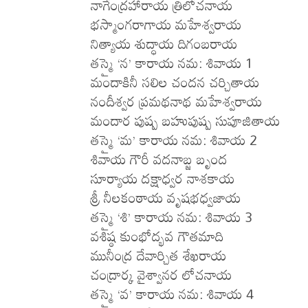
నాగేంద్రహారాయ త్రిలోచనాయ
భస్మాంగరాగాయ మహేశ్వరాయ
నిత్యాయ శుద్ధాయ దిగంబరాయ
తస్మై ‘న’ కారాయ నమ: శివాయ 1
మందాకినీ సలిల చందన చర్చితాయ
నందీశ్వర ప్రమథనాథ మహేశ్వరాయ
మందార పుష్ప బహుపుష్ప సుపూజితాయ
తస్మై ‘మ’ కారాయ నమ: శివాయ 2
శివాయ గౌరీ వదనాబ్జ బృంద
సూర్యాయ దక్షాధ్వర నాశకాయ
శ్రీ నీలకంఠాయ వృషభధ్వజాయ
తస్మై ‘శి’ కారాయ నమ: శివాయ 3
వశిష్ఠ కుంభోద్భవ గౌతమాది
మునీంద్ర దేవార్చిత శేఖరాయ
చంద్రార్క వైశ్వానర లోచనాయ
తస్మై ‘వ’ కారాయ నమ: శివాయ 4