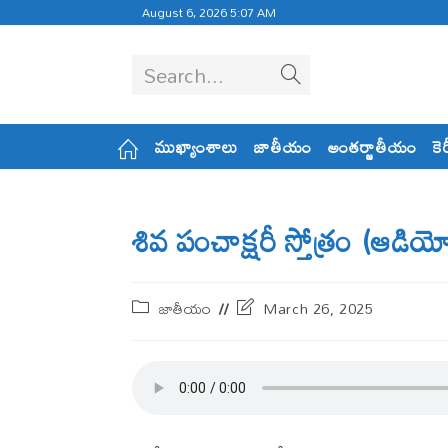
August 6, 2026 5:07 AM
Search...
ముఖ్యాంశాలు
జాతీయం
అంతర్జాతీయం
కె
శివ పంచాక్షరీ స్తోత్రం (ఆడియ
జాతీయం
March 26, 2025