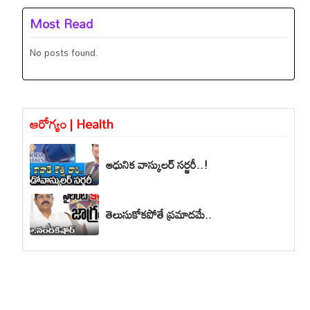
Most Read
No posts found.
ఆరోగ్యం | Health
ఆధునిక వాస్కులర్ సర్జరీ..!
తెలుసుకోకపోతే ప్రమాదమే..