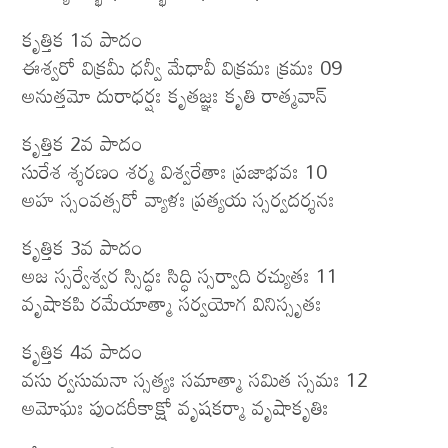
కృత్తిక 1వ పాదం
ఈశ్వరో విక్రమీ ధన్వీ మేధావీ విక్రమః క్రమః 09
అనుత్తమో దురాధర్షః కృతజ్ఞః కృతి రాత్మవాన్
కృత్తిక 2వ పాదం
సురేశ శ్శరణం శర్మ విశ్వరేతాః ప్రజాభవః 10
అహ స్సంవత్సరో వ్యాళః ప్రత్యయ స్సర్వదర్శనః
కృత్తిక 3వ పాదం
అజ స్సర్వేశ్వర స్సిద్ధః సిద్ధి స్సర్వాది రచ్యుతః 11
వృషాకపి రమేయాత్మా సర్వయోగ వినిస్సృతః
కృత్తిక 4వ పాదం
వసు ర్వసుమనా స్సత్యః సమాత్మా సమిత స్సమః 12
అమోఘః పుండరీకాక్షో వృషకర్మా వృషాకృతిః