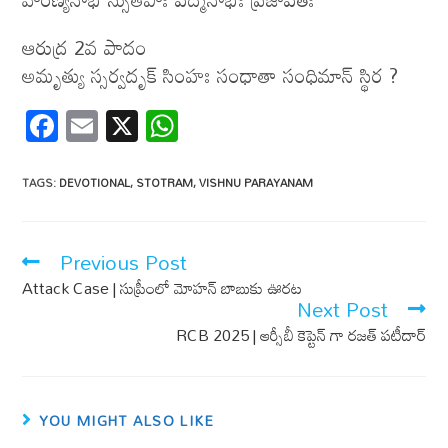
ఆరుద్ర 2వ పాదం
అమృత్యు స్సర్వదృక్ సింహః సంధాతా సంధిమాన్ స్థిర ?
F
E
X
W
ac
m
h
e
ail
at
TAGS
:
DEVOTIONAL
,
STOTRAM
,
VISHNU PARAYANAM
b
s
o
A
Previous Post
o
p
Attack Case | సుప్రీంలో మోహన్ బాబుకు ఊరట
k
p
Next Post
RCB 2025 | ఆర్సీబీ కెప్టెన్ గా రజత్ పటీదార్
YOU MIGHT ALSO LIKE