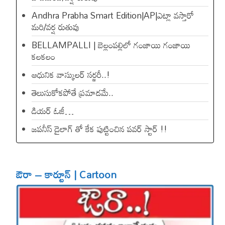
Andhra Prabha Smart Edition|AP|ఎట్లా వస్తారో
మరి/వర్ష రుతువు
BELLAMPALLI | బెల్లంపల్లిలో గంజాయి గంజాయి
కలకలం
ఆధునిక వాస్కులర్ సర్జరీ..!
తెలుసుకోకపోతే ప్రమాదమే..
డియ‌ర్ ఓజీ…
జపనీస్ డైలాగ్ తో కేక పుట్టించిన ప‌వ‌ర్ స్టార్ !!
ఔరా – కార్టూన్ | Cartoon