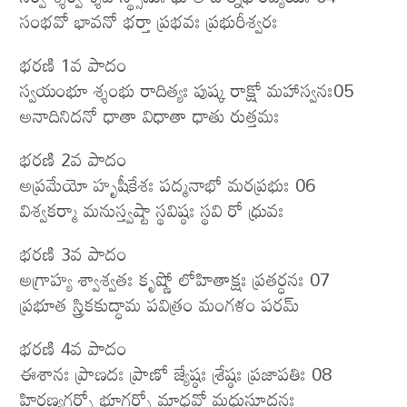
సంభవో భావనో భర్తా ప్రభవః ప్రభురీశ్వరః
భరణి 1వ పాదం
స్వయంభూ శ్శంభు రాదిత్యః పుష్క రాక్షో మహాస్వనః05
అనాదినిదనో ధాతా విధాతా ధాతు రుత్తమః
భరణి 2వ పాదం
అప్రమేయో హృషీకేశః పద్మనాభో మరప్రభుః 06
విశ్వకర్మా మనుస్త్వష్టా స్థవిష్ఠః స్థవి రో ధ్రువః
భరణి 3వ పాదం
అగ్రాహ్య శ్వాశ్వతః కృష్ణో లోహితాక్షః ప్రతర్ధనః 07
ప్రభూత స్త్రికకుద్ధామ పవిత్రం మంగళం పరమ్
భరణి 4వ పాదం
ఈశానః ప్రాణదః ప్రాణో జ్యేష్ఠః శ్రేష్ఠః ప్రజాపతిః 08
హిరణ్యగర్భో భూగర్భో మాధవో మధుసూదనః