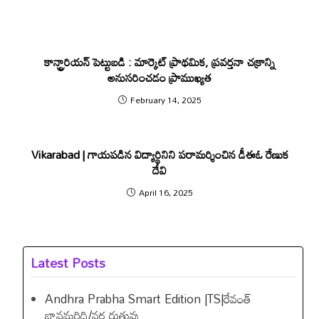
కాన్ట్రారియన్ పెట్టుబడి : మార్కెట్ ప్రాథమిక, ప్రవర్తనా చక్రాన్ని
అనుసరించడం ప్రాముఖ్యత
February 14, 2025
Vikarabad | గాయపడిన విద్యార్థినిని పరామర్శించిన డీఈఓ రేణుక
దేవి
April 16, 2025
Latest Posts
Andhra Prabha Smart Edition |TS|రేవంత్​
బావమరిది/వర్ష రుతువు