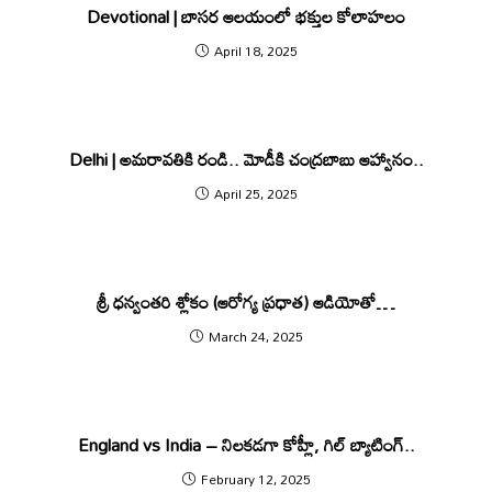
Devotional | బాసర ఆలయంలో భక్తుల కోలాహలం
April 18, 2025
Delhi | అమరావతికి రండి.. మోడీకి చంద్రబాబు ఆహ్వానం..
April 25, 2025
శ్రీ ధ‌న్వంత‌రి శ్లోకం (ఆరోగ్య ప్ర‌ధాత‌) ఆడియోతో…
March 24, 2025
England vs India – నిల‌క‌డ‌గా కోహ్లీ, గిల్ బ్యాటింగ్..
February 12, 2025