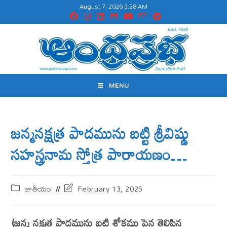
August 7, 2026 5:28 AM
MENU
జన్మనక్షత్ర పాదమును బట్టి శ్రీవిష్ణు
సహస్త్రనామ స్తోత్ర పారాయణం…
జాతీయం
February 13, 2025
(జన్మ నక్షత్ర పాదమును బట్టి శ్లోకము పైన తెలిపిన