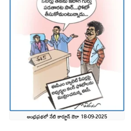
ఆంధ్రప్రభలో నేటి కార్టూన్ ఔరా 18-09-2025