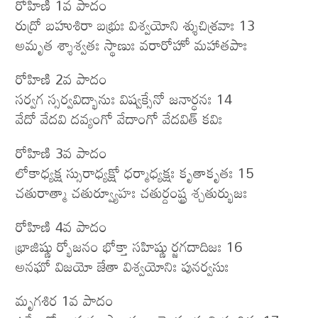
రోహిణి 1వ పాదం
రుద్రో బహుశిరా బభ్రుః విశ్వయోని శ్శుచిశ్రవాః 13
అమృత శ్శాశ్వతః స్థాణుః వరారోహో మహాతపాః
రోహిణి 2వ పాదం
సర్వగ స్సర్వవిద్భానుః విష్వక్సేనో జనార్ధనః 14
వేదో వేదవి దవ్యంగో వేదాంగో వేదవిత్ కవిః
రోహిణి 3వ పాదం
లోకాధ్యక్ష స్సురాధ్యక్షో ధర్మాధ్యక్షః కృతాకృతః 15
చతురాత్మా చతుర్వ్యూహః చతుర్దంష్ట్ర శ్చతుర్భుజః
రోహిణి 4వ పాదం
భ్రాజిష్ణు ర్భోజనం భోక్తా సహిష్ణు ర్జగదాదిజః 16
అనఘో విజయో జేతా విశ్వయోనిః పునర్వసుః
మృగశిర 1వ పాదం