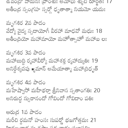
ఉపేంద్రో వామనః ప్రాంశుః అమోఘ శ్శుచి రూర్జితః 17
అతీంద్ర స్సంగ్రహ స్సర్గో ధృతాత్మా నియమో యమః
మృగశిర 2వ పాదం
వేద్యో వైద్య స్సదాయోగీ వీరహా మాధవో మధుః 18
అతీంద్రియో మహామాయో మహోత్సాహో మహాబ లః
మృగశిర 3వ పాదం
మహాబుద్ది ర్మహావీర్యో మహాశక్త ర్మహాద్యుతిః 19
అనిర్దేశ్యవపు శ్శ్రీమాన్ అమేయాత్మా మహాద్రిధృత్
మృగశిర 4వ పాదం
మహేష్వాసో మహీభర్తా శ్రీనివాస స్సతాంగతిః 20
అనిరుద్ధ స్సురానందో గోవిందో గోవిదాం పతిః
ఆరుద్ర 1వ పాదం
మరీచి ర్దమనో హంసః సుపర్ణో భజగోత్తమః 21
హిరణ్యనాభ స్సుతపాః పద్మనాభః ప్రజాపతిః