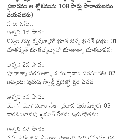
ప్రకారము ఆ శ్లోకమును 108 సార్లు పారాయణము
చేయవలెను)
హరిః ఓమ్..
అశ్వని 1వ పాదం
విశ్వం విష్ణు ర్వషట్కారో భూత భవ్య భవత్ ప్రభుః 01
భూతకృత్ భూతభృద్భావో భూతాత్మా భూతభావనః
అశ్వని 2వ పాదం
పూతాత్మా పరమాత్మా చ ముక్తానాం పరమాగతిః 02
అవ్యయః పురుష స్సాక్షీ క్షేత్రజ్ఞో క్షర ఏవచ
అశ్వని 3వ పాదం
యోగో యోగవిదాం నేతా ప్రధాన పురుషేశ్వరః 03
నారసింహవపు శ్శ్రీమాన్ కేశవః పురుషోత్తమః
అశ్వని 4వ పాదం
సర్వ శ్శర్వ శ్శివ స్థ్సాణుః భూతాది ర్నిధి రవ్యయః 04