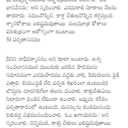
భానవేనమ:’ అని స్మరించాలి. ఎడమకాలి మోకాలు నేలను
తాకరాదు. నడుంనొప్పిని, కాళ్ల చేతులనొప్పిని తగ్గిస్తుంది.
శ్వాసకోశాలు బలిష్టమవుతాయి. మలమూత్ర కోశాలు
పరిశుభ్రంగా ఆరోగ్యంగా ఉంటాయి.
5) పర్వతాసనము
దీనిని నాభిధర్మాసనం అని కూడా అంటారు. అశ్వ
సంచలాసనమున ముందుకు జరిపిన పాదమును
సమానముగా ఎడమపాదము వద్దకు చాపి, పిరుదులను పైకి
ఎత్తాలి. (నడుంపైకి లేచి పర్వత శిఖరంలా ఉంటుంది)
బొడ్డును చూడగలిగేలా తలను వంచాలి. కాళ్లుచేతుఏలు
నిటారుగా వంకర లేకుండా ఉంచాలి. ఇప్పుడు శరీరం
పర్వతాకారంలో ఉంటుంది. మనస్సును కంఠమునందు
విశుకద్ద చక్రమునందుంచాలి. ‘ఓం ఖగాయనమ:’ అని
స్మరించాలి. వెన్నెముక, కాళ్లు చేతులు బలిష్టమవుతాయి