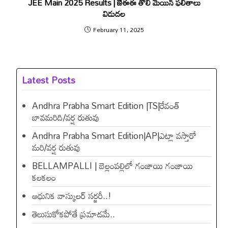
JEE Main 2025 Results | జేఈఈ తొలి మెయిన్ ఫలితాలు
విడుద‌ల
February 11, 2025
Latest Posts
Andhra Prabha Smart Edition |TS|రేవంత్​
బావమరిది/వర్ష రుతువు
Andhra Prabha Smart Edition|AP|ఎట్లా వస్తారో
మరి/వర్ష రుతువు
BELLAMPALLI | బెల్లంపల్లిలో గంజాయి గంజాయి
కలకలం
ఆధునిక వాస్కులర్ సర్జరీ..!
తెలుసుకోకపోతే ప్రమాదమే..