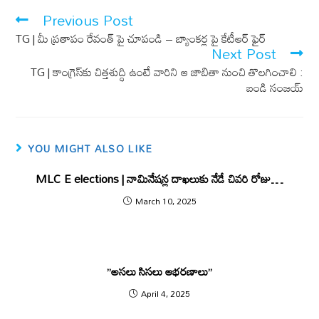
o
A
Previous Post
o
p
TG | మీ ప్రతాపం రేవంత్ పై చూపండి – బ్యాంకర్ల పై కేటీఆర్ ఫైర్
k
p
Next Post
TG | కాంగ్రెస్‌కు చిత్తశుద్ధి ఉంటే వారిని ఆ జాబితా నుంచి తొలగించాలి :
బండి సంజయ్
YOU MIGHT ALSO LIKE
MLC E elections | నామినేషన్ల దాఖలుకు నేడే చివరి రోజు…
March 10, 2025
”అసలు సిసలు ఆభరణాలు”
April 4, 2025