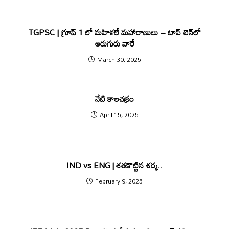
TGPSC | గ్రూప్‌ 1 లో మహిళలే మహారాణులు – టాప్‌ టెన్‌లో
ఆరుగురు వారే
March 30, 2025
నేటి కాలచక్రం
April 15, 2025
IND vs ENG | శ‌త‌కొట్టిన శ‌ర్మ‌..
February 9, 2025