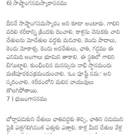
6) సాష్టాంగనమస్కారాసనము
దీనినే సాష్టాంగనమస్కారం అని కూడా అంటారు. గాలిని
వదిలి శరీరాన్ని క్రిందకు దించాలి. కాళ్లను వెనుకకు చాచి
చేతులను మోచేతుల వద్దకు మడచాలి. రెండు పాదాలు,
రెండు మోకాళ్లు, రెండు అరచేతులు, ఛాతి, గడ్డము ఈ
ఎనిమిది అంగాలు భూమిని తాకాలి. ఈ స్థతిలో గాలిని
బిగబట్టాలి. కుంభించిన మనస్సును నాభి స్థానమందు
మణిపూరకచక్రమందుంచాలి. ‘ఓం పూష్ణే నమ:’ అని
స్మరించాలి. శరీరంలోని మలిన వాయువులు
తొలగిపోతాయి.
7 ) భుజంగాసనము
బోర్లాపడుకుని చేతులు ఛాతివద్దకు తెచ్చి, ఛాతిని నడుముని
పైకి ఎత్తగలిగినంత ఎత్తుకు ఎత్తాలి. కాళ్ల మీద చేతుల వేళ్ల