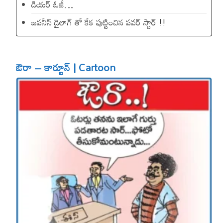
డియ‌ర్ ఓజీ…
జపనీస్ డైలాగ్ తో కేక పుట్టించిన ప‌వ‌ర్ స్టార్ !!
ఔరా – కార్టూన్ | Cartoon