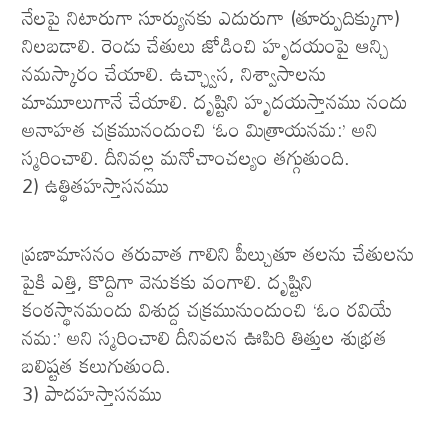
నేలపై నిటారుగా సూర్యునకు ఎదురుగా (తూర్పుదిక్కుగా)
నిలబడాలి. రెండు చేతులు జోడించి హృదయంపై ఆన్చి
నమస్కారం చేయాలి. ఉచ్ఛ్వాస, నిశ్వాసాలను
మామూలుగానే చేయాలి. దృష్టిని హృదయస్తానము నందు
అనాహత చక్రమునందుంచి ‘ఓం మిత్రాయనమ:’ అని
స్మరించాలి. దీనివల్ల మనోచాంచల్యం తగ్గుతుంది.
2) ఉత్థితహస్తాసనము
ప్రణామాసనం తరువాత గాలిని పీల్చుతూ తలను చేతులను
పైకి ఎత్తి, కొద్దిగా వెనుకకు వంగాలి. దృష్టిని
కంఠస్థానమందు విశుద్ద చక్రమునుందుంచి ‘ఓం రవియే
నమ:’ అని స్మరించాలి దీనివలన ఊపిరి తిత్తుల శుభ్రత
బలిష్టత కలుగుతుంది.
3) పాదహస్తాసనము