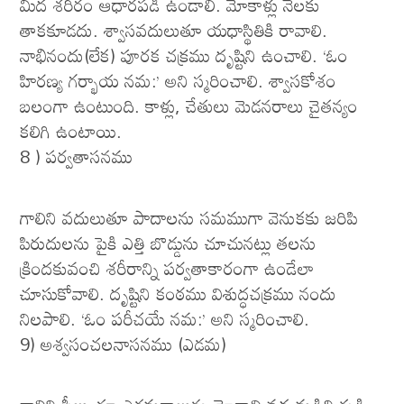
మీద శరీరం ఆధారపడి ఉండాలి. మోకాళ్లు నేలకు
తాకకూడదు. శ్వాసవదులుతూ యధాస్థితికి రావాలి.
నాభినందు(లేక) పూరక చక్రము దృష్టిని ఉంచాలి. ‘ఓం
హిరణ్య గర్భాయ నమ:’ అని స్మరించాలి. శ్వాసకోశం
బలంగా ఉంటుంది. కాళ్లు, చేతులు మెడనరాలు చైతన్యం
కలిగి ఉంటాయి.
8 ) పర్వతాసనము
గాలిని వదులుతూ పాదాలను సమముగా వెనుకకు జరిపి
పిరుదులను పైకి ఎత్తి బొడ్డును చూచునట్లు తలను
క్రిందకువంచి శరీరాన్ని పర్వతాకారంగా ఉండేలా
చూసుకోవాలి. దృష్టిని కంఠము విశుద్ధచక్రము నందు
నిలపాలి. ‘ఓం పరీచయే నమ:’ అని స్మరించాలి.
9) అశ్వసంచలనాసనము (ఎడమ)