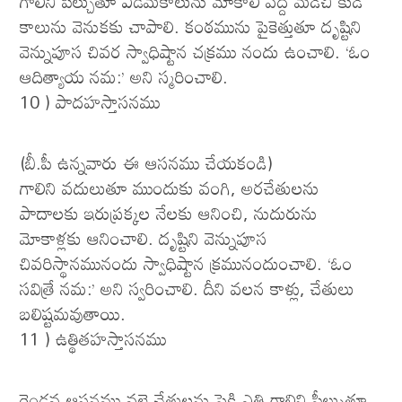
గాలిని పీల్చుతూ ఎడమకాలును మోకాలి వద్ద మడిచి కుడి
కాలును వెనుకకు చాపాలి. కంఠమును పైకెత్తుతూ దృష్టిని
వెన్నుపూస చివర స్వాధిష్టాన చక్రము నందు ఉంచాలి. ‘ఓం
ఆదిత్యాయ నమ:’ అని స్మరించాలి.
10 ) పాదహస్తాసనము
(బీ.పీ ఉన్నవారు ఈ ఆసనము చేయకండి)
గాలిని వదులుతూ ముందుకు వంగి, అరచేతులను
పాదాలకు ఇరుప్రక్కల నేలకు ఆనించి, నుదురును
మోకాళ్లకు ఆనించాలి. దృష్టిని వెన్నుపూస
చివరిస్థానమునందు స్వాధిష్టాన క్రమునందుంచాలి. ‘ఓం
సవిత్రే నమ:’ అని స్వరించాలి. దీని వలన కాళ్లు, చేతులు
బలిష్టమవుతాయి.
11 ) ఉత్థితహస్తాసనము
రెండవ ఆసనము వలె చేతులను పైకి ఎత్తి గాలిని పీల్చుతూ