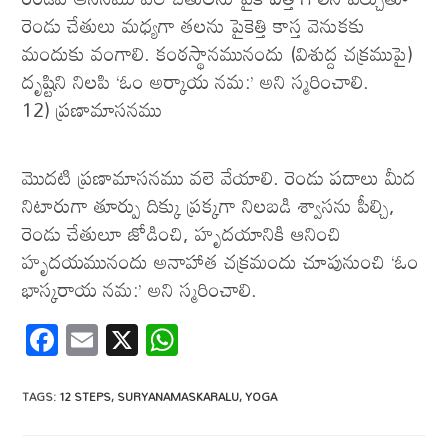
రెండు చేతులు మధ్యగా తలను పైకెత్తి కాస్త వెనుకకు
మందుకు వంగాలి. కంఠస్థానమునందు (విశుద్ద చక్రముపై)
దృష్టిని నిలపి ‘ఓం అర్కాయ నమ:’ అని స్మరించాలి.
12) ప్రణామాసనము
మొదటి ప్రణామాసనము వలె వేయాలి. రెండు పదాలు మీద
నిటారుగా తూర్పు దిక్కు ప్రక్కగా నిలబడి శ్వాసను పీల్చి,
రెండు చేతులూ జోడించి, హృదయానికి ఆనించి
హృదయమునందు అనాహాత చక్రమందు చూపునుంచి ‘ఓం
భాస్కరాయ నమ:’ అని స్మరించాలి.
F
E
X
W
ac
m
h
e
ail
at
TAGS
:
12 STEPS
,
SURYANAMASKARALU
,
YOGA
b
s