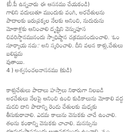
(బీ.పీ ఉన్నవారు ఈ ఆసనము చేయకండి)
గాలిని వదులుతూ ముందుకు వంగి, అరచేతులను
పాదాలకు ఇరుప్రక్కల నేలకు ఆనించి, నుదురును
మోకాళ్లకు ఆనించాలి దృష్టిని వెన్నుపూస
చివరిస్థానమునందు స్వాధిష్టాన చక్రమునందుంచాలి. ‘ఓం
సూర్యాయ నమ:’ అని స్మరించాలి. దీని వలన కాళ్లు,చేతులు
బలిష్టమ
వుతాయి.
4 ) అశ్వసంచలనాసనము (కుడి)
కాళ్లుచేతులు పాదాలు హస్తాలు నిఠారుగా నిలబడి
అరచేతులు నేలపై ఆనించి ఉంచి కుడికాలును మోకాలి వద్ద
మడచి దాని పాదాన్ని రెండు చేతులకు మధ్యకు
తీసుకురావాలి. ఎడమ కాలును వెనుకకు చాచే ఉంచాలి.
తలను కంఠాన్ని వెనుకకు చాచాలి. మనస్సును
భూమధ్యస్థానమందు ఆజ్ఞాచక్రమందు ఉంచాలి. ‘ఓం