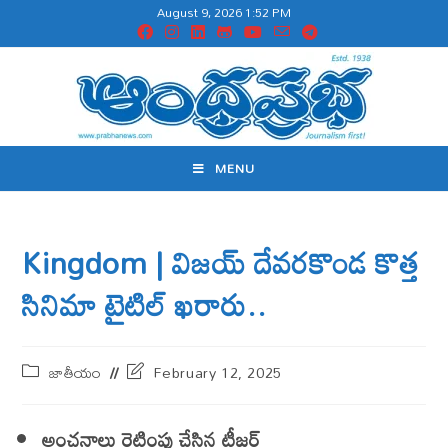
August 9, 2026 1:52 PM
MENU
Kingdom | విజయ్ దేవరకొండ కొత్త
సినిమా టైటిల్ ఖరారు..
జాతీయం
February 12, 2025
అంచనాలు రెట్టింపు చేసిన టీజర్