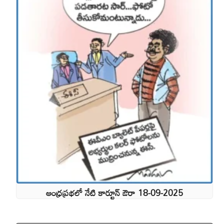
ఆంధ్రప్రభలో నేటి కార్టూన్ ఔరా 18-09-2025