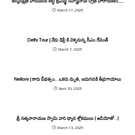
జన్మనక్షత్ర పాదమును బట్టి శ్రీవిష్ణు సహస్త్రనామ స్తోత్ర పారాయణం…
March 17, 2025
Delhi Tour | నేడు ఢిల్లీ కి వెళ్ళనున్న సీఎం రేవంత్
March 7, 2025
Nellore | కారు బీభత్సం.. ఒకరు మృతి, ఐదుగురికి తీవ్రగాయాలు
April 30, 2025
శ్రీ సత్యనారాయణ స్వామి వారి ధ్యాన శ్లోకములు ( ఆడియోతో..)
March 13, 2025