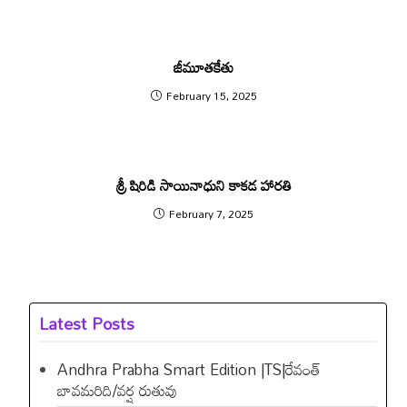
జీమూతకేతు
February 15, 2025
శ్రీ షిరిడి సాయినాధుని కాకడ హారతి
February 7, 2025
Latest Posts
Andhra Prabha Smart Edition |TS|రేవంత్​
బావమరిది/వర్ష రుతువు