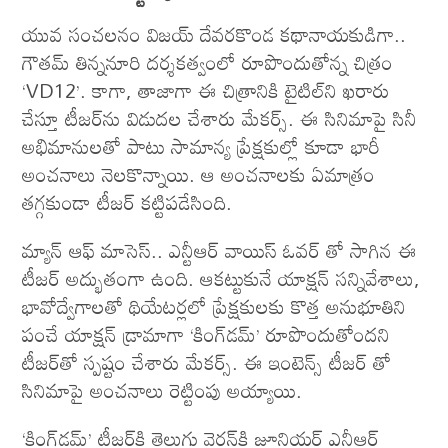
యువ సంచలనం విజయ్ దేవరకొండ కథానాయకుడిగా..
గౌతమ్ తిన్ననూరి దర్శకత్వంలో రూపొందుతోన్న చిత్రం
‘VD12’. కాగా, తాజాగా ఈ చిత్రానికి టైటిల్‌ని ఖరారు
చేస్తూ టీజర్‌ను విడుదల చేశారు మేకర్స్. ఈ సినిమాపై సినీ
అభిమానులతో పాటు సామాన్య ప్రేక్షకుల్లో కూడా భారీ
అంచనాలు నెలకొన్నాయి. ఆ అంచనాలకు ఏమాత్రం
తగ్గకుండా టీజర్ కట్టిపడేసింది.
మ్యాన్ ఆఫ్ మాసెస్.. ఎన్టీఆర్ వాయిస్ ఓవర్ తో సాగిన ఈ
టీజర్ అద్భుతంగా ఉంది. ఆకట్టుకునే యాక్షన్ సన్నివేశాలు,
భావోద్వేగాలతో థియేటర్లలో ప్రేక్షకులకు కొత్త అనుభూతిని
పంచే యాక్షన్ డ్రామాగా ‘కింగ్‌డమ్’ రూపొందుతోందని
టీజర్‌తో స్పష్టం చేశారు మేక‌ర్స్. ఈ ఇంటెన్స్ టీజర్ తో
సినిమాపై అంచనాలు రెట్టింపు అయ్యాయి.
‘కింగ్‌డమ్’ టీజర్‌కి తెలుగు వెర్షన్‌కి జూనియర్ ఎన్టీఆర్