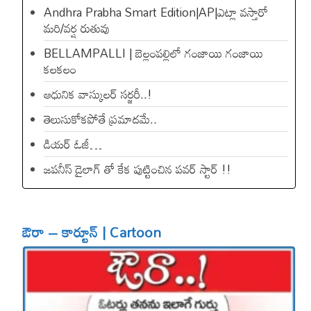
Andhra Prabha Smart Edition|AP|ఎట్లా వస్తారో
మరి/వర్ష రుతువు
BELLAMPALLI | బెల్లంపల్లిలో గంజాయి గంజాయి
కలకలం
ఆధునిక వాస్కులర్ సర్జరీ..!
తెలుసుకోకపోతే ప్రమాదమే..
డియ‌ర్ ఓజీ…
జపనీస్ డైలాగ్ తో కేక పుట్టించిన ప‌వ‌ర్ స్టార్ !!
ఔరా – కార్టూన్ | Cartoon