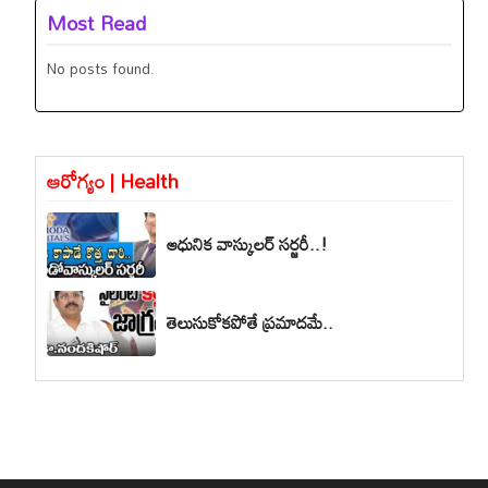
Most Read
No posts found.
ఆరోగ్యం | Health
ఆధునిక వాస్కులర్ సర్జరీ..!
తెలుసుకోకపోతే ప్రమాదమే..