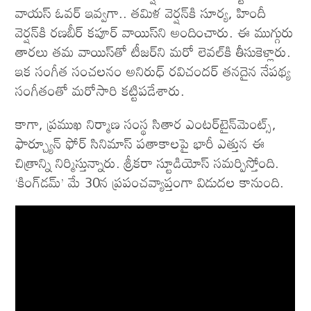
వాయ‌స్ ఓవ‌ర్ ఇవ్వ‌గా.. తమిళ వెర్షన్‌కి సూర్య, హిందీ
వెర్షన్‌కి రణబీర్ కపూర్ వాయిస్‌ని అందించారు. ఈ ముగ్గురు
తారలు తమ వాయిస్‌తో టీజర్‌ని మరో లెవల్‌కి తీసుకెళ్లారు.
ఇక సంగీత సంచలనం అనిరుధ్ రవిచందర్ తనదైన నేపథ్య
సంగీతంతో మరోసారి కట్టిపడేశారు.
కాగా, ప్రముఖ నిర్మాణ సంస్థ సితార ఎంటర్‌టైన్‌మెంట్స్‌,
ఫార్చ్యూన్‌ ఫోర్‌ సినిమాస్‌ పతాకాలపై భారీ ఎత్తున ఈ
చిత్రాన్ని నిర్మిస్తున్నారు. శ్రీకరా స్టూడియోస్ సమర్పిస్తోంది.
‘కింగ్‌డమ్’ మే 30న ప్రపంచవ్యాప్తంగా విడుదల కానుంది.