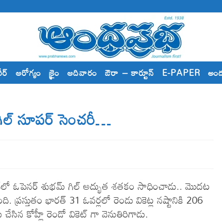
రీర్
ఆరోగ్యం
క్రైం
ఆదివారం
ఔరా – కార్టూన్
E-PAPER
అం
ల్ సూప‌ర్ సెంచ‌రీ…
్డేలో ఓపెన‌ర్ శుభ‌మ్ గిల్ అద్భుత శ‌త‌కం సాధించాడు.. మొద‌ట
. ప్ర‌స్తుతం భార‌త్ 31 ఓవ‌ర్ల‌లో రెండు వికెట్ల న‌ష్టానికి 206
ేసిన కోహ్లీ రెండో వికెట్ గా వెనుతిరిగాడు.