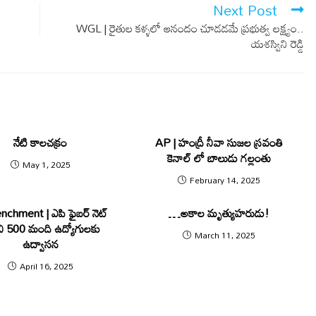
Next Post
WGL | రైతుల కళ్ళలో ఆనందం చూడడమే ప్రభుత్వ లక్ష్యం..
యశస్విని రెడ్డి
నేటి కాలచక్రం
AP | హంద్రీ నీవా సుజల స్రవంతి
కెనాల్ లో బాలుడు గల్లంతు
May 1, 2025
February 14, 2025
nchment | ఎపి ఫైబ‌ర్ నెట్
…అకాల మృత్యుహరుడు!
ి 500 మంది ఉద్యోగుల‌కు
March 11, 2025
ఉద్వాస‌న‌
April 16, 2025