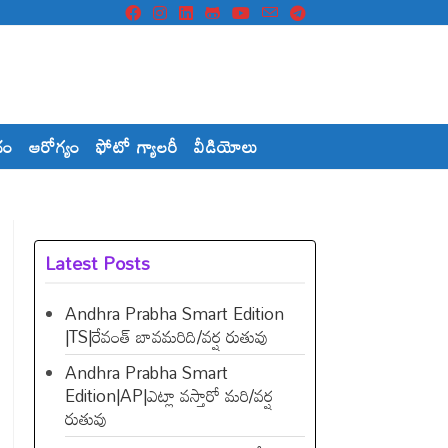
దం
ఆరోగ్యం
ఫోటో గ్యాలరీ
వీడియోలు
Latest Posts
Andhra Prabha Smart Edition
|TS|రేవంత్​ బావమరిది/వర్ష రుతువు
Andhra Prabha Smart
Edition|AP|ఎట్లా వస్తారో మరి/వర్ష
రుతువు