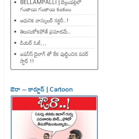
BELLAMPALLI | బెల్లంపల్లిలో
గంజాయి గంజాయి కలకలం
ఆధునిక వాస్కులర్ సర్జరీ..!
తెలుసుకోకపోతే ప్రమాదమే..
డియ‌ర్ ఓజీ…
జపనీస్ డైలాగ్ తో కేక పుట్టించిన ప‌వ‌ర్
స్టార్ !!
ఔరా – కార్టూన్ | Cartoon