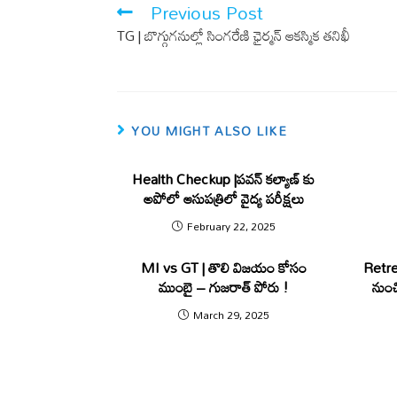
o
A
Previous Post
o
p
TG | బొగ్గుగ‌నుల్లో సింగ‌రేణి ఛైర్మ‌న్ ఆక‌స్మిక త‌నిఖీ
k
p
YOU MIGHT ALSO LIKE
Health Checkup |పవన్ కల్యాణ్ కు
అపోలో ఆసుపత్రిలో వైద్య పరీక్షలు
February 22, 2025
MI vs GT | తొలి విజ‌యం కోసం
Retre
ముంబై – గుజ‌రాత్ పోరు !
నుంచ
March 29, 2025