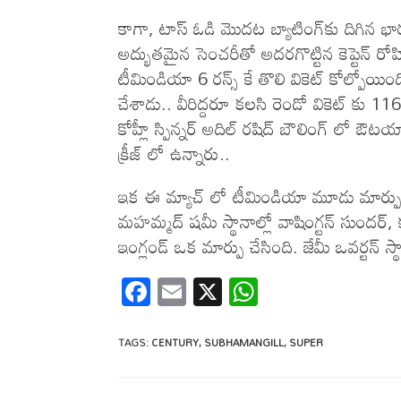
కాగా, టాస్ ఓడి మొద‌ట బ్యాటింగ్‌కు దిగిన భార
అద్భుత‌మైన సెంచ‌రీతో అద‌రగొట్టిన కెప్టెన్ రో
టీమిండియా 6 ర‌న్స్ కే తొలి వికెట్ కోల్పోయింద
చేశాడు.. వీరిద్దరూ కలసి రెండో వికెట్ కు 
కోహ్లీ స్పిన్న‌ర్ అదిల్ ర‌షిద్ బౌలింగ్ లో ఔ
క్రీజ్ లో ఉన్నారు..
ఇక ఈ మ్యాచ్ లో టీమిండియా మూడు మార్పుల‌తో బ‌ర
మ‌హ‌మ్మ‌ద్ ష‌మీ స్థానాల్లో వాషింగ్ట‌న్ సుంద‌ర్‌, 
ఇంగ్లండ్ ఒక మార్పు చేసింది. జేమీ ఒవ‌ర్ట‌న్ 
F
E
X
W
ac
m
h
e
ail
at
TAGS
:
CENTURY
,
SUBHAMANGILL
,
SUPER
b
s