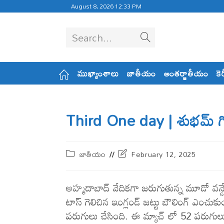
August 8, 2026 12:33 PM
Search...
ముఖ్యాంశాలు
జాతీయం
అంతర్జాతీయం
కె
Third One day | శుభ‌మ్ గి
జాతీయం
February 12, 2025
అహ్మ‌దాబాద్ వేదిక‌గా జ‌రుగుతున్న మూడో వ‌న
టాస్ గెలిచిన ఇంగ్లండ్ జ‌ట్టు బౌలింగ్ ఎంచుకుంది
ప‌రుగులు చేసింది. ఈ మ్యాచ్ లో 52 పరుగులు చ