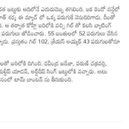
‌త జ‌ట్టుకు ఆదిలోనే ఎదురుదెబ్బ త‌గిలింది. ఇక రెండో వ‌న్డేలో
హిత్ శ‌ర్మ ఈ మ్యాచ్ లో ఒక్క ప‌రుగుకే వెనుదిరిగాడు. దీంతో
ి. ఆ తర్వాత కోహ్లీ బరిలోకి వచ్చి గిల్ తో కలసి బ్యాటింగ్
116 పరుగులు జోడించారు. 55 బంతుల‌లో 52 ప‌రుగులు చేసిన
ట‌య్యాడు. ప్రస్తుతం గిల్ 102, శ్రేయస్ అయ్యర్ 43 పరుగులతోనూ
ిలోకి దిగింది. ర‌వీంద్ర జ‌డేజా, వ‌రుణ్ చ‌క్ర‌వ‌ర్తి,
కుల్దీప్ యాద‌వ్‌, అర్ష్‌దీప్ సింగ్ జ‌ట్టులోకి వ‌చ్చారు. అటు
స్థానంలో టామ్ బాంట‌న్ ను తీసుకుంది.