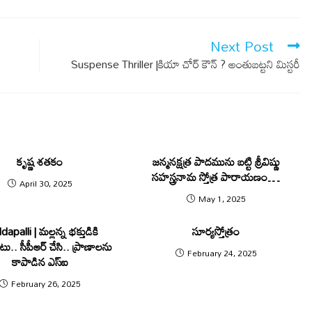
Next Post
Suspense Thriller |కియా చోర్ కౌన్ ? అంతుబట్టని మిస్టరీ
కృష్ణ శతకం
జన్మనక్షత్ర పాదమును బట్టి శ్రీవిష్ణు
సహస్త్రనామ స్తోత్ర పారాయణం…
April 30, 2025
May 1, 2025
apalli | మల్లన్న భక్తుడికి
సూర్యస్తోత్రం
ు.. సీపీఆర్ చేసి.. ప్రాణాలను
February 24, 2025
కాపాడిన ఎస్ఐ
February 26, 2025