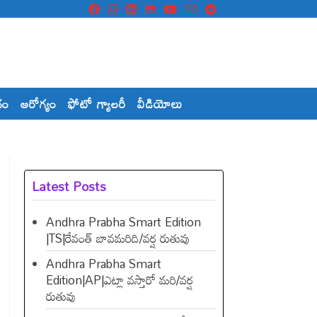
దం
ఆరోగ్యం
ఫోటో గ్యాలరీ
వీడియోలు
Latest Posts
Andhra Prabha Smart Edition
|TS|రేవంత్​ బావమరిది/వర్ష రుతువు
Andhra Prabha Smart
Edition|AP|ఎట్లా వస్తారో మరి/వర్ష
రుతువు