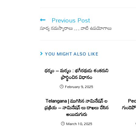
b
s
o
A
Previous Post
o
p
సూర్య నమస్కారాలు … వాటి ఉపయోగాలు
k
p
YOU MIGHT ALSO LIKE
ధర్మం – మర్మం : భగీరథుడు శంక‌రుని
ప్రార్థించిన విధానం
February 9, 2025
Telangana | ముగిసిన నామినేష‌న్ ల
Pedd
ప్ర‌క్రియ‌ – నామినేష‌న్ లు దాఖ‌లు చేసిన
గుండెపోట
అయిదుగురు
March 10, 2025