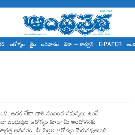
రీర్
ఆరోగ్యం
క్రైం
ఆదివారం
ఔరా – కార్టూన్
E-PAPER
అం
ుంది. ఉదర లేదా ఛాతి సంబంధ సమస్యలు ఉండే
లేదా బంధువుల ఆరోగ్యం కూడా మీ ఆందోళనకు
్రత్త అవసరం. మీ పిల్లల ఆరోగ్యం మెరుగవుతుంది.