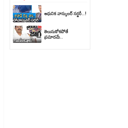
ఆధునిక వాస్కులర్ సర్జరీ..!
తెలుసుకోకపోతే
ప్రమాదమే..