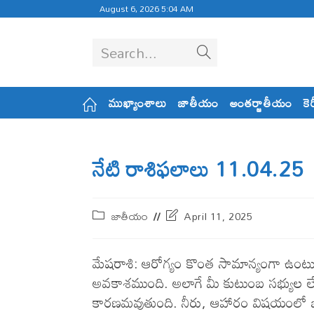
August 6, 2026 5:04 AM
Search...
ముఖ్యాంశాలు
జాతీయం
అంతర్జాతీయం
కె
నేటి రాశిఫలాలు 11.04.25
జాతీయం
April 11, 2025
మేషరాశి: ఆరోగ్యం కొంత సామాన్యంగా ఉంట
అవకాశముంది. అలాగే మీ కుటుంబ సభ్యుల 
కారణమవుతుంది. నీరు, ఆహారం విషయంలో జాగ