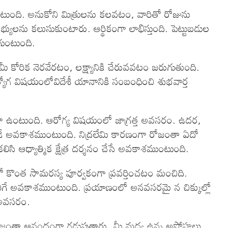
ంది. అనుకోని మిత్రులను కలవటం, వారితో రోజును
ులను కలుసుకుంటారు. ఆర్థికంగా లాభిస్తుంది. పెట్టుబడుల
గుంటుంది.
 కోరిక నెరవేరటం, లక్ష్యానికి చేరువవటం జరుగుతుంది.
యోగ విషయంలోవిదేశీ యానానికి సంబంధించి శుభవార్త
గా ఉంటుంది. ఆరోగ్య విషయంలో జాగ్రత్త అవసరం. ఉదర,
ే అవకాశముంటుంది. నిద్రలేమి కారణంగా రోజంతా ఏదో
ిసి ఆధ్యాత్మిక క్షేత్ర దర్శనం చేసే అవకాశముంటుంది.
తో కొంత సామరస్య పూర్వకంగా ప్రవర్తించటం మంచిది.
ిగే అవకాశముంటుంది. ప్రయాణంలో అనవసరమై న చిక్కుల్లో
త అవసరం.
రోజంతా ఆనందంగా గడుపుతారు. మీ మధ్య ఉన్న అపోహలు,