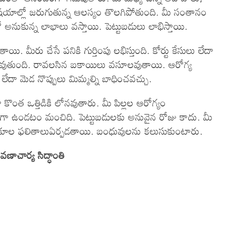
యాల్లో జరుగుతున్న ఆలస్యం తొలగిపోతుంది. మీ సంతానం
ుకున్న లాభాలు వస్తాయి. పెట్టుబడులు లాభిస్తాయి.
. మీరు చేసే పనికి గుర్తింపు లభిస్తుంది. కోర్టు కేసులు లేదా
 మెరుగవుతుంది. రావలసిన బకాయిలు వసూలవుతాయి. ఆరోగ్య
ేదా మెడ నొప్పులు మిమ్మల్ని బాధించవచ్చు.
కొంత ఒత్తిడికి లోనవుతారు. మీ పిల్లల ఆరోగ్యం
గా ఉండటం మంచిది. పెట్టుబడులకు అనువైన రోజు కాదు. మీ
ుకూల ఫలితాలుఏర్పడతాయి. బంధువులను కలుసుకుంటారు.
రవణాచార్య సిద్ధాంతి