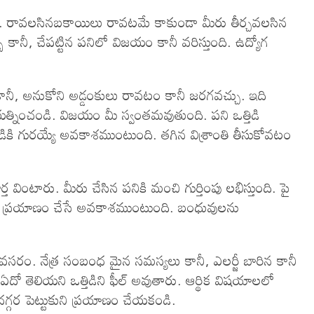
ం. రావలసినబకాయిలు రావటమే కాకుండా మీరు తీర్చవలసిన
 కానీ, చేపట్టిన పనిలో విజయం కానీ వరిస్తుంది. ఉద్యోగ
నీ, అనుకోని అడ్డంకులు రావటం కానీ జరగవచ్చు. ఇది
యత్నించండి. విజయం మీ స్వంతమవుతుంది. పని ఒత్తిడి
తిడికి గురయ్యే అవకాశముంటుంది. తగిన విశ్రాంతి తీసుకోవటం
 వింటారు. మీరు చేసిన పనికి మంచి గుర్తింపు లభిస్తుంది. పై
. ప్రయాణం చేసే అవకాశముంటుంది. బంధువులను
వసరం. నేత్ర సంబంధ మైన సమస్యలు కానీ, ఎలర్జీ బారిన కానీ
 తెలియని ఒత్తిడిని ఫీల్ అవుతారు. ఆర్థిక విషయాలలో
గ్గర పెట్టుకుని ప్రయాణం చేయకండి.