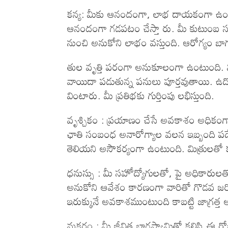
కన్య: మీకు ఆనందంగా, లాభ దాయకంగా ఉంటు
ఆనందంగా గడపటం చేస్తా రు. మీ కుటుంబ సభ్య
నుంచి అనుకోని లాభం వస్తుంది. ఆరోగ్యం బా
తుల వృత్తి పరంగా అనుకూలంగా ఉంటుంది. మీ
వాయిదా పడుతున్న పనులు పూర్తవుతాయి. ఉద్
వింటారు. మీ ప్రతిభకు గుర్తింపు లభిస్తుంది.
వృశ్చికం : ప్రయాణం చేసే అవకాశం అధికం
ఛాతి సంబంధ అనారోగ్యాల వలన ఇబ్బంది పడ
తెలియని అసౌకర్యంగా ఉంటుంది. మిత్రులతో కల
ధనుస్సు : మీ సహోద్యోగులతో, పై అధికారుల
అనుకోని ఆవేశం కారణంగా వారితో గొడవ జర
ఇరుక్కునే అవకాశముంటుంది కాబట్టి జాగ్రత్
మకరం : మీ జీవిత భాగస్వామితో కలిసి ఈ 