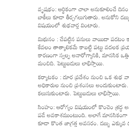
వృషభం: ఆర్థికంగా చాలా అనుకూలించే దిన
బాకీలు కూడా తీర్చగలుగుతారు. అనుకోని డబ్బు
విషయంలో శుభవార్త వింటారు.
మిథునం : చేపట్టిన పనులు వాయిదా పడటం కా
కేవలం తాత్కాలికమే కాబట్టి పట్టు వదలక ప్ర
కారణంగా స్వల్ప అనారోగ్యానికి, మానసిక ఒత్
మంచిది. పెట్టుబడులు లాభిస్తాయి.
కర్కాటకం : దూర ప్రదేశం నుంచి ఒక శుభ వార్త
అధికారుల నుంచి ప్రశంసలు అందుకుంటారు
కలుసుకుంటారు. పెట్టుబడులు లాభిస్తాయి.
సింహం: ఆరోగ్యం విషయంలో కొంచెం శ్రద్ధ అ
పడే అవకాశముంటుంది. అలాగే మానసికంగా ఏదో
కూడా కొంత జాగ్రత్త అవసరం. డబ్బు ఎక్కువ ద