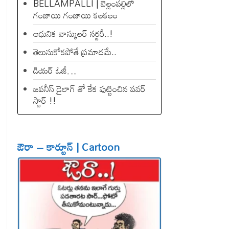
BELLAMPALLI | బెల్లంపల్లిలో
గంజాయి గంజాయి కలకలం
ఆధునిక వాస్కులర్ సర్జరీ..!
తెలుసుకోకపోతే ప్రమాదమే..
డియ‌ర్ ఓజీ…
జపనీస్ డైలాగ్ తో కేక పుట్టించిన ప‌వ‌ర్
స్టార్ !!
ఔరా – కార్టూన్ | Cartoon