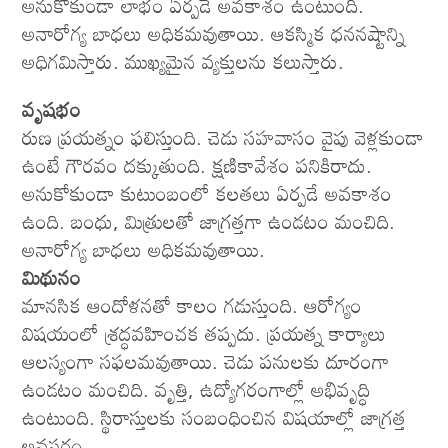
అనుకోకుండా లాభం ఏర్పడే అవకాశం ఉంటుంది.
అనారోగ్య బాధలు అధికమవుతాయి. ఆకస్మిక ధననష్టాన్ని
అధిగమిస్తారు. ముఖ్యమైన వ్యక్తులను కలుస్తారు.
వృషభం
రుణ ప్రయత్నం ఫలిస్తుంది. చెడు సహవాసం వైపు వెళ్లకుండా
ఉంటే గౌరవం దక్కుతుంది. క్షణికావేశం పనికిరాదు.
అనుకోకుండా కుటుంబంలో కలతలు ఏర్పడే అవకాశం
ఉంది. బంధు, మిత్రులతో జాగ్రత్తగా ఉండటం మంచిది.
అనారోగ్య బాధలు అధికమవుతాయి.
మిథునం
మానసిక ఆందోళనతో కాలం గడుస్తుంది. ఆరోగ్యం
విషయంలో శ్రద్ధవహించక తప్పదు. ప్రయత్న కార్యాలు
ఆలస్యంగా సఫలమవుతాయి. చెడు పనులకు దూరంగా
ఉండటం మంచిది. వృత్తి, ఉద్యోగరంగాల్లో అభివృద్ధి
ఉంటుంది. స్థిరాస్తులకు సంబంధించిన విషయాల్లో జాగ్రత్త
అవసరం.