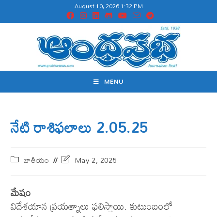
August 10, 2026 1:32 PM
MENU
నేటి రాశిఫలాలు 2.05.25
జాతీయం
May 2, 2025
మేషం
విదేశయాన ప్రయత్నాలు ఫలిస్తాయి. కుటుంబంలో