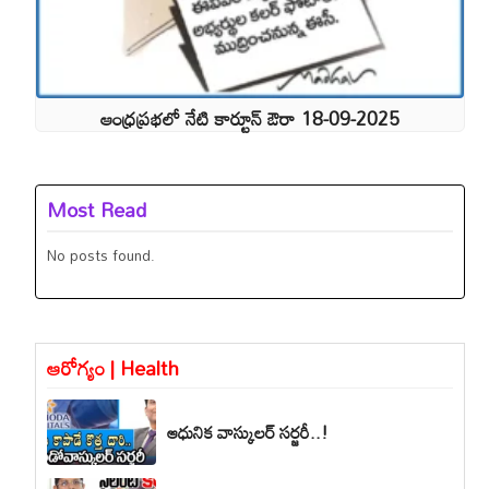
ఆంధ్రప్రభలో నేటి కార్టూన్ ఔరా 18-09-2025
Most Read
No posts found.
ఆరోగ్యం | Health
ఆధునిక వాస్కులర్ సర్జరీ..!