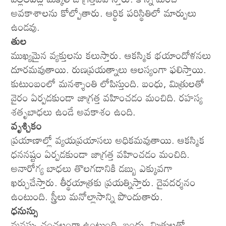
అవకాశాలను కోల్పోతారు. ఆర్థిక పరిస్థితిలో మార్పులు
ఉండవు.
తుల
ముఖ్యమైన వ్యక్తులను కలుస్తారు. ఆకస్మిక భయాందోళనలు
దూరమవుతాయి. రుణప్రయత్నాలు ఆలస్యంగా ఫలిస్తాయి.
కుటుంబంలో మనశ్శాంతి లోపిస్తుంది. బంధు, మిత్రులతో
వైరం ఏర్పడకుండా జాగ్రత్త వహించడం మంచిది. రహస్య
శతృబాధలు ఉండే అవకాశం ఉంది.
వృశ్చికం
ప్రయాణాల్లో వ్యయప్రయాసలు అధికమవుతాయి. ఆకస్మిక
ధననష్టం ఏర్పడకుండా జాగ్రత్త వహించడం మంచిది.
అనారోగ్య బాధలు తొలగడానికి డబ్బు ఎక్కువగా
ఖర్చుచేస్తారు. తీర్థయాత్రకు ప్రయత్నిస్తారు. దైవదర్శనం
ఉంటుంది. స్త్రీలు మనోల్లాసాన్ని పొందుతారు.
ధనుస్సు
మనస్సు చంచలంగా ఉంటుంది. బంధు, మిత్రులతో