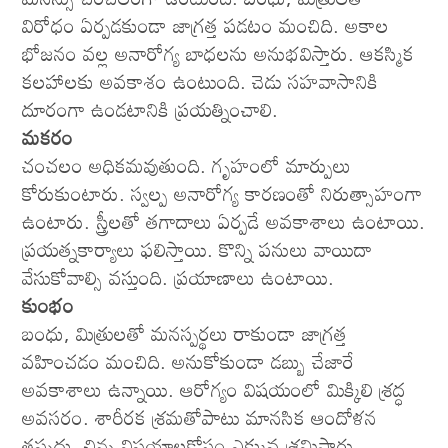
విరోధం ఏర్పడకుండా జాగ్రత్త పడటం మంచిది. అకాల
భోజనం వల్ల అనారోగ్య బాధలను అనుభవిస్తారు. ఆకస్మిక
కలహాలకు అవకాశం ఉంటుంది. చెడు సహవాసానికి
దూరంగా ఉండటానికి ప్రయత్నించాలి.
మకరం
చంచలం అధికమవుతుంది. గృహంలో మార్పులు
కోరుకుంటారు. స్వల్ప అనారోగ్య కారణంతో నిరుత్సాహంగా
ఉంటారు. స్త్రీలతో తగాదాలు ఏర్పడే అవకాశాలు ఉంటాయి.
ప్రయత్నకార్యాలు ఫలిస్తాయి. కొన్ని పనులు వాయిదా
వేసుకోవాల్సి వస్తుంది. ప్రయాణాలు ఉంటాయి.
కుంభం
బంధు, మిత్రులతో మనస్పర్థలు రాకుండా జాగ్రత్త
వహించడం మంచిది. అనుకోకుండా డబ్బు చేజారే
అవకాశాలు ఉన్నాయి. ఆరోగ్యం విషయంలో మిక్కిలి శ్రద్ధ
అవసరం. శారీరక శ్రమతోపాటు మానసిక ఆందోళన
తప్పదు. చిన్న విషయాలకోసం ఎక్కువ శ్రమిస్తారు.