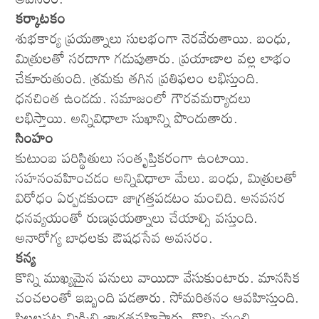
కర్కాటకం
శుభకార్య ప్రయత్నాలు సులభంగా నెరవేరుతాయి. బంధు,
మిత్రులతో సరదాగా గడుపుతారు. ప్రయాణాల వల్ల లాభం
చేకూరుతుంది. శ్రమకు తగిన ప్రతిఫలం లభిస్తుంది.
ధనచింత ఉండదు. సమాజంలో గౌరవమర్యాదలు
లభిస్తాయి. అన్నివిధాలా సుఖాన్ని పొందుతారు.
సింహం
కుటుంబ పరిస్థితులు సంతృప్తికరంగా ఉంటాయి.
సహనంవహించడం అన్నివిధాలా మేలు. బంధు, మిత్రులతో
విరోధం ఏర్పడకుండా జాగ్రత్తపడటం మంచిది. అనవసర
ధనవ్యయంతో రుణప్రయత్నాలు చేయాల్సి వస్తుంది.
అనారోగ్య బాధలకు ఔషధసేవ అవసరం.
కన్య
కొన్ని ముఖ్యమైన పనులు వాయిదా వేసుకుంటారు. మానసిక
చంచలంతో ఇబ్బంది పడతారు. సోమరితనం ఆవహిస్తుంది.
పిల్లలపట్ల మిక్కిలి జాగ్రత్తవహిస్తారు. కొన్ని మంచి