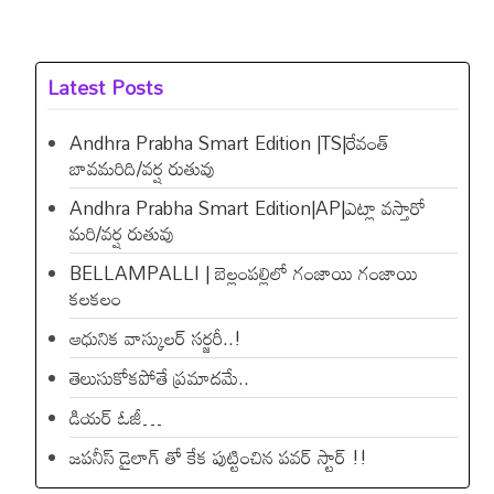
Latest Posts
Andhra Prabha Smart Edition |TS|రేవంత్​
బావమరిది/వర్ష రుతువు
Andhra Prabha Smart Edition|AP|ఎట్లా వస్తారో
మరి/వర్ష రుతువు
BELLAMPALLI | బెల్లంపల్లిలో గంజాయి గంజాయి
కలకలం
ఆధునిక వాస్కులర్ సర్జరీ..!
తెలుసుకోకపోతే ప్రమాదమే..
డియ‌ర్ ఓజీ…
జపనీస్ డైలాగ్ తో కేక పుట్టించిన ప‌వ‌ర్ స్టార్ !!