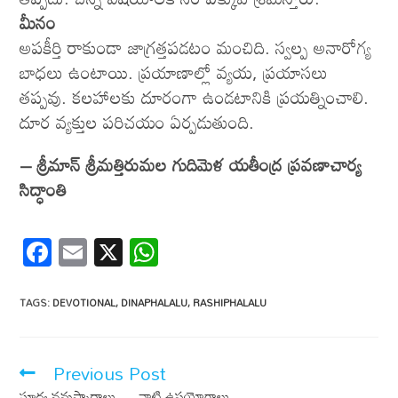
మీనం
అపకీర్తి రాకుండా జాగ్రత్తపడటం మంచిది. స్వల్ప అనారోగ్య
బాధలు ఉంటాయి. ప్రయాణాల్లో వ్యయ, ప్రయాసలు
తప్పవు. కలహాలకు దూరంగా ఉండటానికి ప్రయత్నించాలి.
దూర వ్యక్తుల పరిచయం ఏర్పడుతుంది.
– శ్రీమాన్‌ శ్రీమత్తిరుమల గుదిమెళ యతీంద్ర ప్రవణాచార్య
సిద్ధాంతి
F
E
X
W
ac
m
h
e
ail
at
TAGS
:
DEVOTIONAL
,
DINAPHALALU
,
RASHIPHALALU
b
s
o
A
Previous Post
o
p
సూర్య నమస్కారాలు … వాటి ఉపయోగాలు