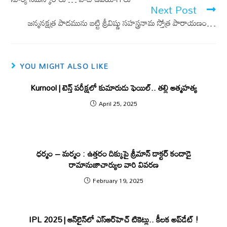
k
p
Next Post
జన్మనక్షత్ర పాదమును బట్టి శ్రీవిష్ణు సహస్త్రనామ స్తోత్ర పారాయణం…
YOU MIGHT ALSO LIKE
Kurnool | టెన్త్ పరీక్షలో కుమారుడు ఫెయిల్.. తల్లి ఆత్మహత్య
April 25, 2025
ధర్మం – మర్మం : ఉత్తరం దిక్కుపై శ్రీమాన్‌ డాక్టర్‌ కందాడై
రామానుజాచార్యుల వారి వివరణ
February 19, 2025
IPL 2025 | ఆన్‌లైన్‌లో ఎస్ఆర్‌హెచ్ టికెట్లు.. కీల‌క అప్‌డేట్ !