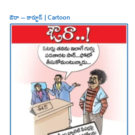
ఔరా – కార్టూన్ | Cartoon