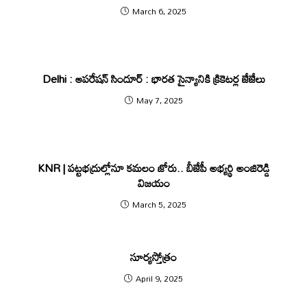
March 6, 2025
Delhi : ఆపరేషన్ సిందూర్ : భారత సైన్యానికి క్రికెటర్ల జేజేలు
May 7, 2025
KNR | పట్టభద్రుల్లోనూ కమలం జోరు.. బీజేపీ అభ్యర్థి అంజిరెడ్డి
విజయం
March 5, 2025
సూర్యస్తోత్రం
April 9, 2025